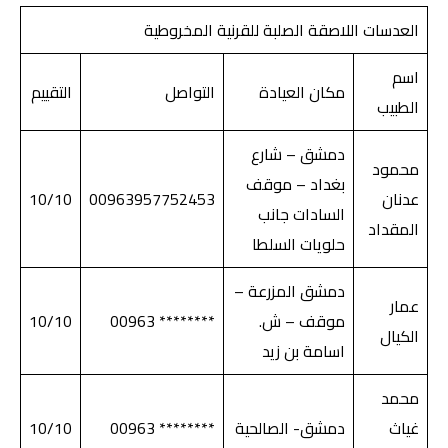
العدسات اللاصقة الصلبة للقرنية المخروطية
اسم
مكان العيادة
التواصل
التقييم
الطبيب
دمشق – شارع
محمود
بغداد – موقف
عدنان
00963957752453
10/10
السادات جانب
المقداد
حلويات السلطا
دمشق المزرعة –
عمار
موقف – ش.
******** 00963
10/10
الكيال
اسامة بن زيد
محمد
غياث
دمشق- الصالحية
******** 00963
10/10