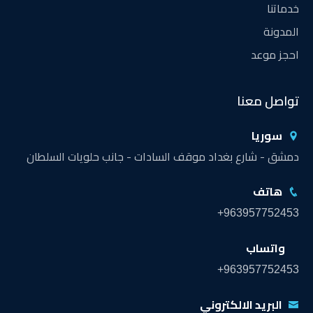
خدماتنا
المدونة
احجز موعد
تواصل معنا
سوريا
دمشق - شارع بغداد موقف السادات - جانب حلويات السلطان
هاتف
+963957752453
واتساب
+963957752453
البريد الالكتروني