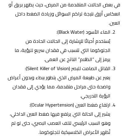
في بعض الحالات المتقدمة من المرض، حيث يظهر بريق أو
انعكاس أزرق نتيجة تراكم السوائل وزيادة الضغط داخل
العين.
الماء الأسود (Black Water):
يُستخدم أحيانًا للإشارة إلى الحالات الحادة من
الجلوكوما التي تتسبب في فقدان سريع للرؤية، ما
يرمز إلى “الظلام” الناتج عن العمى.
القاتل الصامت للبصر
(Silent Killer of Vision):
يعبر عن طبيعة المرض الذي يتطور ببطء وبدون أعراض
واضحة حتى مراحل متقدمة، مما يؤدي إلى فقدان
الرؤية التدريجي.
ارتفاع ضغط العين (Ocular Hypertension):
يشير إلى الحالة التي يرتفع فيها ضغط العين الداخلي،
وهو السبب الرئيسي لتلف العصب البصري، حتى لو لم
تُظهر الأعراض الكلاسيكية للجلوكوما.