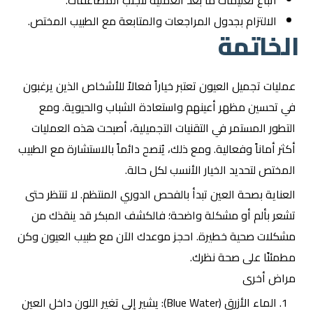
اتباع تعليمات ما بعد العملية لتجنب المضاعفات.
الالتزام بجدول المراجعات والمتابعة مع الطبيب المختص.
الخاتمة
عمليات تجميل العيون تعتبر خياراً فعالاً للأشخاص الذين يرغبون
في تحسين مظهر أعينهم واستعادة الشباب والحيوية. ومع
التطور المستمر في التقنيات التجميلية، أصبحت هذه العمليات
أكثر أماناً وفعالية. ومع ذلك، يُنصح دائماً بالاستشارة مع الطبيب
المختص لتحديد الخيار الأنسب لكل حالة.
العناية بصحة العين تبدأ بالفحص الدوري المنتظم. لا تنتظر حتى
تشعر بألم أو مشكلة واضحة؛ فالكشف المبكر قد ينقذك من
مشكلات صحية خطيرة. احجز موعدك الآن مع طبيب العيون وكن
مطمئنًا على صحة نظرك.
مراض أخرى
الماء الأزرق (Blue Water): يشير إلى تغير اللون داخل العين