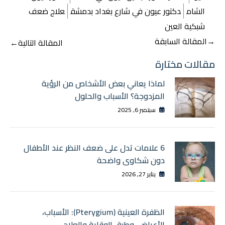
الشام
دكتور عيون في شارع بغداد بدمشق
علاج ضعف
شبكية العين
تصفّح
→
المقالة السابقة
المقالة التالية
←
المقالات
مقالات مختارة
لماذا يعاني بعض الأشخاص من الرؤية
المزدوجة؟ الأسباب والحلول
سبتمبر 6, 2025
6 علامات تدل على ضعف النظر عند الأطفال
دون شكاوى واضحة
يناير 27, 2026
الظفرة العينية (Pterygium): الأسباب،
الأعراض، وطرق الوقاية والعلاج