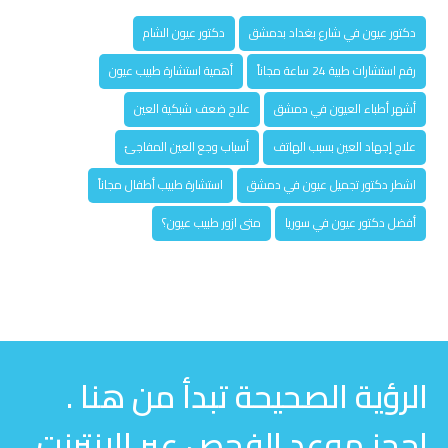
دكتور عيون في شارع بغداد بدمشق
دكتور عيون الشام
رقم استشارات طبية 24 ساعة مجاناً
أهمية استشارة طبيب عيون
أشهر أطباء العيون في دمشق
علاج ضعف شبكية العين
علاج إجهاد العين بسبب الهاتف
أسباب وجع العين المفاجئ
اشطر دكتور تجميل عيون في دمشق
استشارة طبيب أطفال مجاناً
أفضل دكتور عيون في سوريا
متى ازور طبيب عيون؟
الرؤية الصحيحة تبدأ من هنا .
احجز موعد الفحص عبر الإنترنت