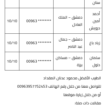
سنان
أحمد
دمشق – الملك
أمين
******** 00963
10/10
العادل
درويش
دمشق – جمال
زياد باغ
******** 00963
10/10
عبد الناصر
سلمان
دمشق – مساكن
10/10
******** 00963
دلول
برزة
الطبيب الأفضل محمود عدنان المقداد
للتواصل معنا من خلال رقم الهاتف 00963957752453
أو من خلال زيارة موقعنا
مقالات ذات صلة: