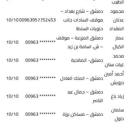
الطبيب
محمود
دمشق – شارع بغداد –
عدنان
موقف السادات جانب
00963957752453
10/10
المقداد
حلويات السلطا
عمار
دمشق المزرعة – موقف
10/10
******** 00963
الكيال
– ش. اسامة بن زيد
محمد
دمشق- الصالحية
******** 00963
10/10
غياث سنان
أحمد أمين
دمشق – الملك العادل
******** 00963
10/10
درويش
دمشق – جمال عبد
زياد باغ
******** 00963
10/10
الناصر
سلمان
دمشق – مساكن برزة
******** 00963
10/10
دلول