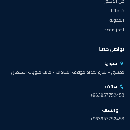
عن الدكتور
خدماتنا
المدونة
احجز موعد
تواصل معنا
سوريا
دمشق - شارع بغداد موقف السادات - جانب حلويات السلطان
هاتف
+963957752453
واتساب
+963957752453