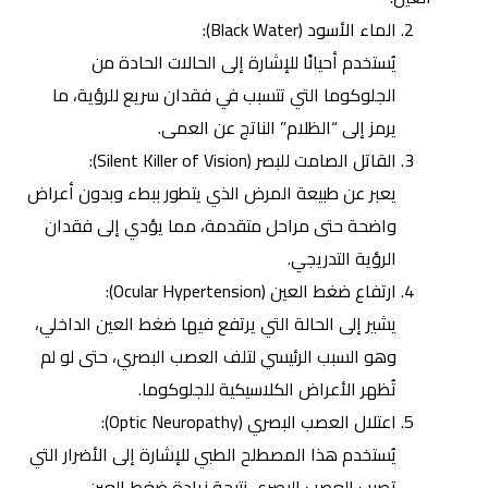
الماء الأسود (Black Water):
يُستخدم أحيانًا للإشارة إلى الحالات الحادة من
الجلوكوما التي تتسبب في فقدان سريع للرؤية، ما
يرمز إلى “الظلام” الناتج عن العمى.
القاتل الصامت للبصر
(Silent Killer of Vision):
يعبر عن طبيعة المرض الذي يتطور ببطء وبدون أعراض
واضحة حتى مراحل متقدمة، مما يؤدي إلى فقدان
الرؤية التدريجي.
ارتفاع ضغط العين (Ocular Hypertension):
يشير إلى الحالة التي يرتفع فيها ضغط العين الداخلي،
وهو السبب الرئيسي لتلف العصب البصري، حتى لو لم
تُظهر الأعراض الكلاسيكية للجلوكوما.
اعتلال العصب البصري (Optic Neuropathy):
يُستخدم هذا المصطلح الطبي للإشارة إلى الأضرار التي
تصيب العصب البصري نتيجة زيادة ضغط العين.