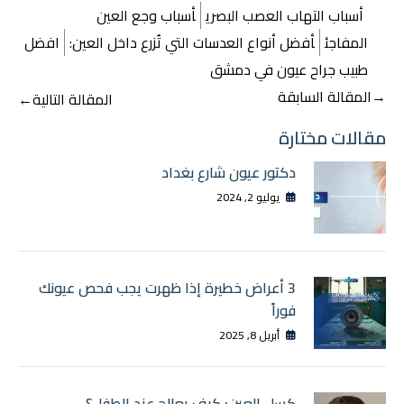
أسباب التهاب العصب البصري
أسباب وجع العين
المفاجئ
أفضل أنواع العدسات التي تُزرع داخل العين:
افضل
طبيب جراح عيون في دمشق
تصفّح
→
المقالة السابقة
المقالة التالية
←
المقالات
مقالات مختارة
دكتور عيون شارع بغداد
يوليو 2, 2024
3 أعراض خطيرة إذا ظهرت يجب فحص عيونك
فوراً
أبريل 8, 2025
كسل العين: كيف يعالج عند الطفل؟