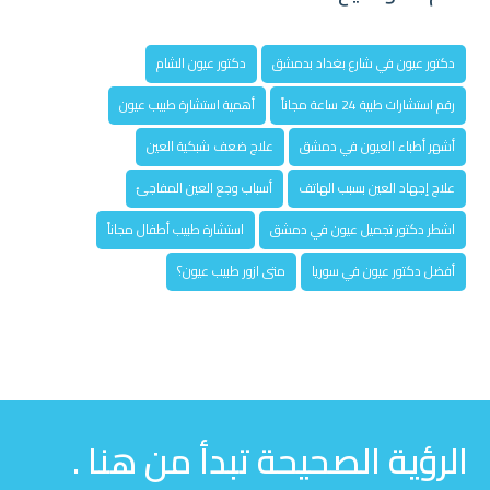
دكتور عيون في شارع بغداد بدمشق
دكتور عيون الشام
رقم استشارات طبية 24 ساعة مجاناً
أهمية استشارة طبيب عيون
أشهر أطباء العيون في دمشق
علاج ضعف شبكية العين
علاج إجهاد العين بسبب الهاتف
أسباب وجع العين المفاجئ
اشطر دكتور تجميل عيون في دمشق
استشارة طبيب أطفال مجاناً
أفضل دكتور عيون في سوريا
متى ازور طبيب عيون؟
الرؤية الصحيحة تبدأ من هنا .