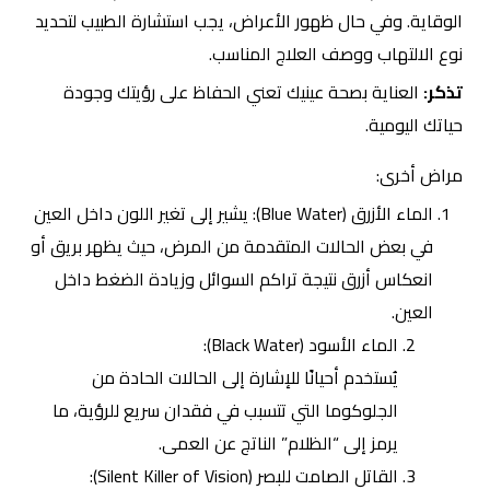
الوقاية. وفي حال ظهور الأعراض، يجب استشارة الطبيب لتحديد
نوع الالتهاب ووصف العلاج المناسب.
تذكر:
العناية بصحة عينيك تعني الحفاظ على رؤيتك وجودة
حياتك اليومية.
مراض أخرى:
الماء الأزرق (Blue Water): يشير إلى تغير اللون داخل العين
في بعض الحالات المتقدمة من المرض، حيث يظهر بريق أو
انعكاس أزرق نتيجة تراكم السوائل وزيادة الضغط داخل
العين.
الماء الأسود (Black Water):
يُستخدم أحيانًا للإشارة إلى الحالات الحادة من
الجلوكوما التي تتسبب في فقدان سريع للرؤية، ما
يرمز إلى “الظلام” الناتج عن العمى.
القاتل الصامت للبصر
(Silent Killer of Vision):