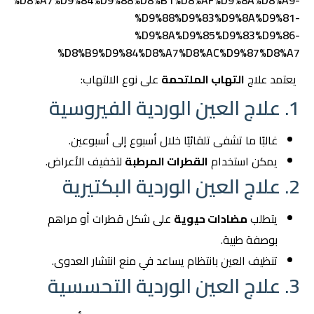
%D8%A7%D9%84%D9%88%D8%B1%D8%AF%D9%8A%D8%A9-
%D9%88%D9%83%D9%8A%D9%81-
%D9%8A%D9%85%D9%83%D9%86-
%D8%B9%D9%84%D8%A7%D8%AC%D9%87%D8%A7
يعتمد علاج
التهاب الملتحمة
على نوع الالتهاب:
1. علاج العين الوردية الفيروسية
غالبًا ما تشفى تلقائيًا خلال أسبوع إلى أسبوعين.
يمكن استخدام
القطرات المرطبة
لتخفيف الأعراض.
2. علاج العين الوردية البكتيرية
يتطلب
مضادات حيوية
على شكل قطرات أو مراهم
بوصفة طبية.
تنظيف العين بانتظام يساعد في منع انتشار العدوى.
3. علاج العين الوردية التحسسية