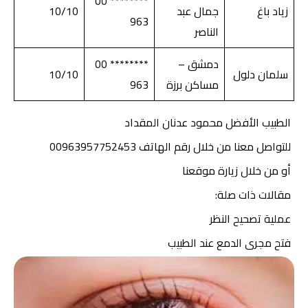
******** 00
زياد باغ
جمال عبد
10/10
963
الناصر
دمشق –
******** 00
سلمان دلول
10/10
مساكن برزة
963
الطبيب الأفضل محمود عدنان المقداد
للتواصل معنا
من خلال رقم الهاتف 00963957752453
أو من خلال زيارة موقعنا
مقالات ذات صلة:
عملية تصحيح النظر
فتح مجرى الدمع عند الطبيب