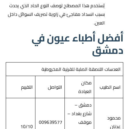
يُستخدم هذا المصطلح لوصف النوع الحاد الذي يحدث
بسبب انسداد مفاجئ في زاوية تصريف السوائل داخل
العين.
أفضل أطباء عيون في
دمشق
العدسات اللاصقة الصلبة للقرنية المخروطية
مكان
اسم الطبيب
التواصل
التقييم
العيادة
دمشق –
شارع بغداد –
محمود
موقف
009639577
عدنان
10/10