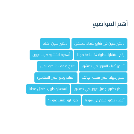
أهم المواضيع
دكتور عيون في شارع بغداد بدمشق
دكتور عيون الشام
رقم استشارات طبية 24 ساعة مجاناً
أهمية استشارة طبيب عيون
أشهر أطباء العيون في دمشق
علاج ضعف شبكية العين
علاج إجهاد العين بسبب الهاتف
أسباب وجع العين المفاجئ
اشطر دكتور تجميل عيون في دمشق
استشارة طبيب أطفال مجاناً
أفضل دكتور عيون في سوريا
متى ازور طبيب عيون؟