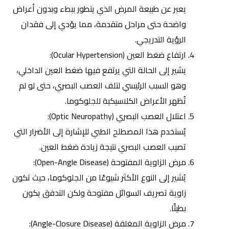
يعبر عن طبيعة المرض الذي يتطور ببطء وبدون أعراض
واضحة حتى مراحل متقدمة، مما يؤدي إلى فقدان
الرؤية التدريجي.
ارتفاع ضغط العين (Ocular Hypertension):
يشير إلى الحالة التي يرتفع فيها ضغط العين الداخلي،
وهو السبب الرئيسي لتلف العصب البصري، حتى لو لم
تُظهر الأعراض الكلاسيكية للجلوكوما.
اعتلال العصب البصري (Optic Neuropathy):
يُستخدم هذا المصطلح الطبي للإشارة إلى الأضرار التي
تصيب العصب البصري نتيجة زيادة ضغط العين.
مرض الزاوية المفتوحة (Open-Angle Disease):
يُشير إلى النوع الأكثر شيوعًا من الجلوكوما، حيث تكون
زاوية تصريف السوائل مفتوحة ولكن التدفق يكون
بطيئًا.
مرض الزاوية المغلقة (Angle-Closure Disease):