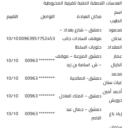
العدسات اللاصقة الصلبة للقرنية المخروطية
اسم
مكان العيادة
التواصل
التقييم
الطبيب
محمود
دمشق – شارع بغداد –
عدنان
موقف السادات جانب
00963957752453
10/10
المقداد
حلويات السلطا
عمار
دمشق المزرعة – موقف
10/10
******** 00963
الكيال
– ش. اسامة بن زيد
محمد
دمشق- الصالحية
******** 00963
10/10
غياث سنان
أحمد أمين
دمشق – الملك العادل
******** 00963
10/10
درويش
دمشق – جمال عبد
زياد باغ
******** 00963
10/10
الناصر
سلمان