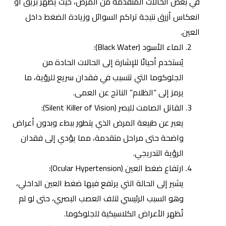
في بعض الحالات المتقدمة من المرض، حيث يظهر بريق أو
انعكاس أزرق نتيجة تراكم السوائل وزيادة الضغط داخل
العين.
الماء الأسود (Black Water):
يُستخدم أحيانًا للإشارة إلى الحالات الحادة من
الجلوكوما التي تتسبب في فقدان سريع للرؤية، ما
يرمز إلى “الظلام” الناتج عن العمى.
القاتل الصامت للبصر
(Silent Killer of Vision):
يعبر عن طبيعة المرض الذي يتطور ببطء وبدون أعراض
واضحة حتى مراحل متقدمة، مما يؤدي إلى فقدان
الرؤية التدريجي.
ارتفاع ضغط العين (Ocular Hypertension):
يشير إلى الحالة التي يرتفع فيها ضغط العين الداخلي،
وهو السبب الرئيسي لتلف العصب البصري، حتى لو لم
تُظهر الأعراض الكلاسيكية للجلوكوما.