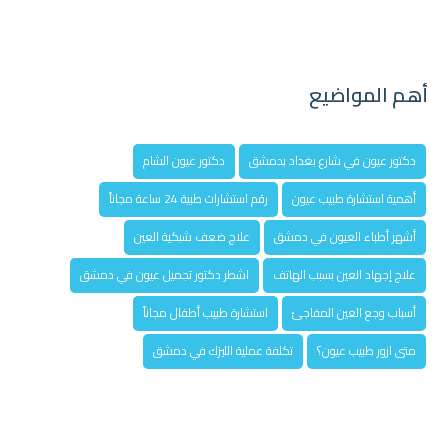
أهم المواضيع
دكتور عيون في شارع بغداد بدمشق
دكتور عيون الشام
أهمية استشارة طبيب عيون
رقم استشارات طبية 24 ساعة مجاناً
أشهر أطباء العيون في دمشق
علاج ضعف شبكية العين
علاج إجهاد العين بسبب الهاتف
اشطر دكتور تجميل عيون في دمشق
أسباب وجع العين المفاجئ
استشارة طبيب أطفال مجاناً
متى ازور طبيب عيون؟
تكلفة عملية الليزك في دمشق