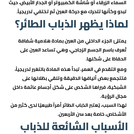
السماء الزرقاء أو شاشة الكمبيوتر أو الجدار الأبيض، حيث
تبدو وكأنها تتحرك مع حركة العين ثم تختفي تدريجياً.
لماذا يظهر الذباب الطائر؟
يمتلئ الجزء الداخلي من العين بمادة هلامية شفافة
تُعرف باسم الجسم الزجاجي، وهي تساعد العين على
الحفاظ على شكلها.
ومع التقدم في العمر، تبدأ هذه المادة بالتغير تدريجياً،
فتتجمع بعض أليافها الدقيقة وتلقي بظلالها على
الشبكية، فيراها الشخص على شكل أجسام عائمة داخل
مجال الرؤية.
لهذا السبب، يُعتبر الذباب الطائر أمراً طبيعيًا لدى كثير من
الأشخاص، خاصة بعد سن الأربعين.
الأسباب الشائعة للذباب