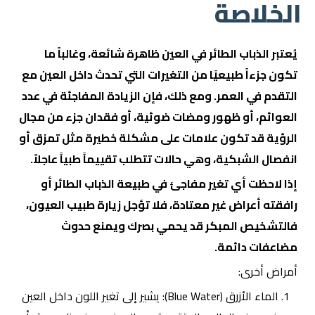
الخلاصة
يُعتبر الذباب الطائر في العين ظاهرة شائعة، وغالباً ما
تكون جزءاً طبيعيًا من التغيرات التي تحدث داخل العين مع
التقدم في العمر. ومع ذلك، فإن الزيادة المفاجئة في عدد
العوائم، أو ظهور ومضات ضوئية، أو فقدان جزء من مجال
الرؤية قد تكون علامات على مشكلة خطيرة مثل تمزق أو
انفصال الشبكية، وهي حالات تتطلب تقييماً طبياً عاجلاً.
إذا لاحظت أي تغير مفاجئ في طبيعة الذباب الطائر أو
رافقته أعراض غير معتادة، فلا تؤجل زيارة طبيب العيون،
فالتشخيص المبكر قد يحمي بصرك ويمنع حدوث
مضاعفات دائمة.
أمراض أخرى:
الماء الأزرق (Blue Water): يشير إلى تغير اللون داخل العين