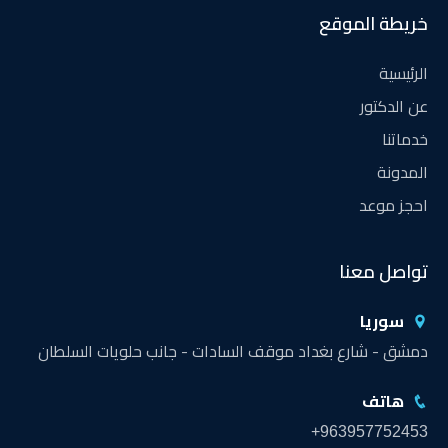
خريطة الموقع
الرئيسية
عن الدكتور
خدماتنا
المدونة
احجز موعد
تواصل معنا
سوريا
دمشق - شارع بغداد موقف السادات - جانب حلويات السلطان
هاتف
+963957752453