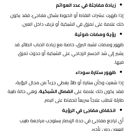
زيادة مفاجئة في عدد العوائم
إذا ظهرت عشرات النقاط أو الخيوط بشكل مفاجئ، فقد يكون
ذلك علامة على تمزق في الشبكية أو نزيف داخل العين.
رؤية ومضات ضوئية
ظهور ومضات تشبه البرق، خاصة مع زيادة الذباب الطائر، قد
يشير إلى شد الجسم الزجاجي على الشبكية أو حدوث تمزق
فيها.
ظهور ستارة سوداء
إذا شعرت وكأن ستارة أو ظلاً يغطي جزءاً من مجال الرؤية،
فقد يكون ذلك علامة على
انفصال الشبكية
، وهي حالة طبية
طارئة تتطلب علاجاً سريعاً للحفاظ على البصر.
انخفاض مفاجئ في الرؤية
أي تراجع مفاجئ في حدة الإبصار يستوجب مراجعة طبيب
العيون دون تأخير.