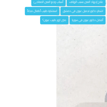
علاج إجهاد العين بسبب الهاتف
أسباب وجع العين المفاجئ
اشطر دكتور تجميل عيون في دمشق
استشارة طبيب أطفال مجاناً
أفضل دكتور عيون في سوريا
متى ازور طبيب عيون؟