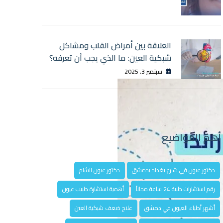
العلاقة بين أمراض القلب ومشاكل
شبكية العين: ما الذي يجب أن تعرفه؟
سبتمبر 3, 2025
أهم المواضيع
دكتور عيون في شارع بغداد بدمشق
دكتور عيون الشام
رقم استشارات طبية 24 ساعة مجاناً
أهمية استشارة طبيب عيون
أشهر أطباء العيون في دمشق
علاج ضعف شبكية العين