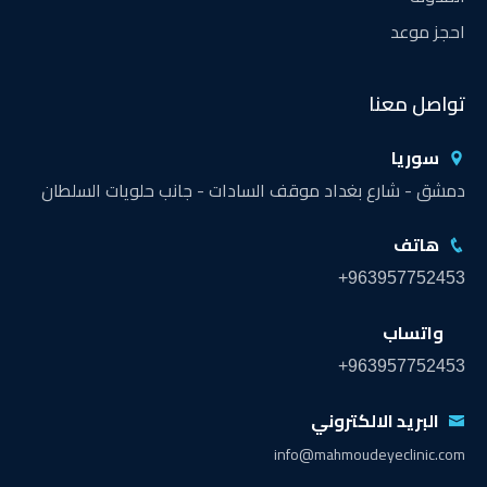
احجز موعد
تواصل معنا
سوريا
دمشق - شارع بغداد موقف السادات - جانب حلويات السلطان
هاتف
+963957752453
واتساب
+963957752453
البريد الالكتروني
info@mahmoudeyeclinic.com