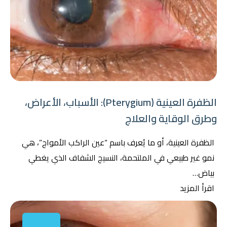
الظفرة العينية (Pterygium): الأسباب، الأعراض،
وطرق الوقاية والعلاج
الظفرة العينية، أو ما يُعرف باسم “عين الراكب الأمواج”، هي
نمو غير طبيعي في الملتحمة، النسيج الشفاف الذي يغطي
بياض…
اقرأ المزيد