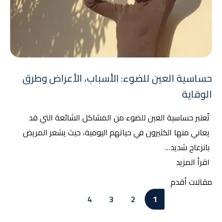
حساسية العين للضوء: الأسباب، الأعراض وطرق
الوقاية
تُعتبر حساسية العين للضوء من المشاكل الشائعة التي قد
يعاني منها الكثيرون في حياتهم اليومية، حيث يشعر المريض
بانزعاج شديد…
اقرأ المزيد
تصفّح
مقالات أقدم
المقالات
4
3
2
1