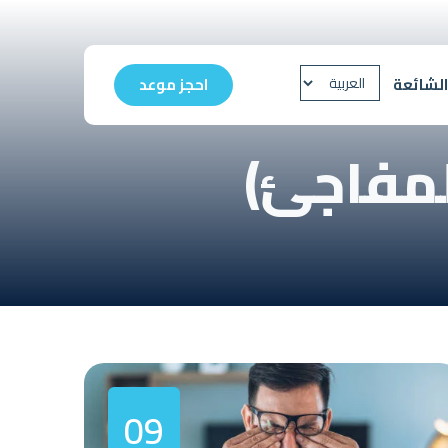
الشائعة
احجز موعد
لمفاجئ)
09