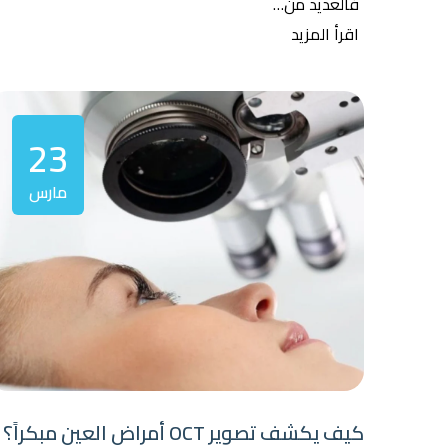
فالعديد من…
اقرأ المزيد
23
مارس
كيف يكشف تصوير OCT أمراض العين مبكراً؟