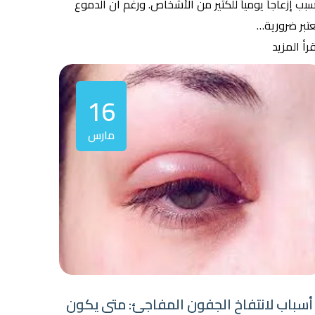
بب إزعاجاً يومياً للكثير من الأشخاص. ورغم أن الدموع
تبر ضرورية…
رأ المزيد
16
مارس
 أسباب لانتفاخ الجفون المفاجئ: متى يكون