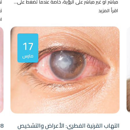
مباشر أو غير مباشر على الرؤية، خاصة عندما تضغط على…
تس
اقرأ المزيد
تع
اق
17
مارس
التهاب القرنية الفطري: الأعراض والتشخيص
8