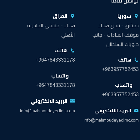
تواصل معنا
سوريا
العراق
دمشق - شارع بغداد
بغداد - مشفى الجادرية
موقف السادات - جانب
الأهلي
حلويات السلطان
هاتف
هاتف
+9647843331178
+963957752453
واتساب
واتساب
+9647843331178
+963957752453
البريد الالكتروني
البريد الالكتروني
info@mahmoudeyeclinic.com
info@mahmoudeyeclinic.com