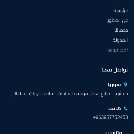
الرئيسية
عن الدكتور
خدماتنا
المدونة
احجز موعد
تواصل معنا
سوريا
دمشق - شارع بغداد موقف السادات - جانب حلويات السلطان
هاتف
+963957752453
واتساب