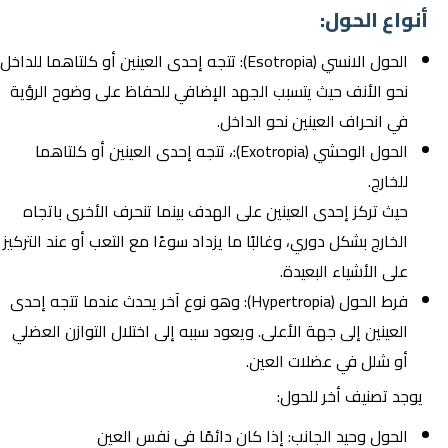
أنواع الحول:
الحول الانسي (Esotropia): تتجه إحدى العينين أو كلتاهما للداخل
نحو الأنف حيث يتسبب الجهد الإضافي للحفاظ على وضوح الرؤية
في انحراف العينين نحو الداخل.
الحول الوحشي (Exotropia):، تتجه إحدى العينين أو كلتاهما
للخارج.
حيث تركز إحدى العينين على الهدف بينما تنحرف الأخرى باتجاه
الخارج بشكل دوري، وغالبًا ما يزداد سوءًا مع التعب أو عند التركيز
على الأشياء البعيدة.
فرط الحول (Hypertropia): وهو نوع آخر يحدث عندما تتجه إحدى
العينين إلى جهة الأعلى. ويعود سببه إلى اختلال التوازن العضلي
أو شلل في عضلات العين.
يوجد تصنيف أخر للحول:
الحول وحيد الجانب: إذا كان دائمًا في نفس العين