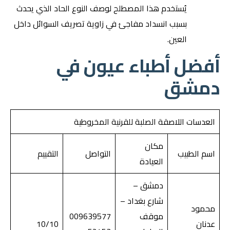
يُستخدم هذا المصطلح لوصف النوع الحاد الذي يحدث
بسبب انسداد مفاجئ في زاوية تصريف السوائل داخل
العين.
أفضل أطباء عيون في
دمشق
العدسات اللاصقة الصلبة للقرنية المخروطية
مكان
اسم الطبيب
التواصل
التقييم
العيادة
دمشق –
شارع بغداد –
محمود
موقف
009639577
عدنان
10/10