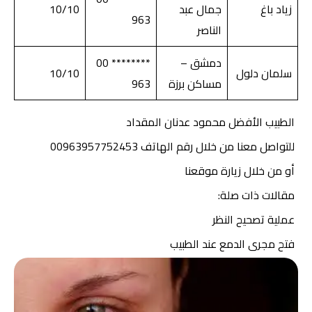
زياد باغ
جمال عبد
10/10
963
الناصر
دمشق –
******** 00
سلمان دلول
10/10
مساكن برزة
963
الطبيب الأفضل محمود عدنان المقداد
للتواصل معنا
من خلال رقم الهاتف 00963957752453
أو من خلال زيارة موقعنا
مقالات ذات صلة:
عملية تصحيح النظ
ر
فتح مجرى الدمع عند الطبيب