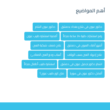
أهم المواضيع
دكتور عيون في شارع بغداد بدمشق
دكتور عيون الشام
رقم استشارات طبية 24 ساعة مجاناً
أهمية استشارة طبيب عيون
أشهر أطباء العيون في دمشق
علاج ضعف شبكية العين
علاج إجهاد العين بسبب الهاتف
أسباب وجع العين المفاجئ
اشطر دكتور تجميل عيون في دمشق
استشارة طبيب أطفال مجاناً
أفضل دكتور عيون في سوريا
متى ازور طبيب عيون؟