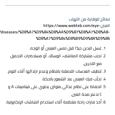
نصائح للوقاية من التهاب
العين
https://www.webteb.com/eye-
h/diseases/%D8%A7%D9%84%D8%AA%D9%87%D8%A7%D8%A8-
%D8%A7%D9%84%D8%B9%D9%8A%D9%86
غسل اليدين جيدًا قبل لمس العينين أو الوجه.
تجنب مشاركة المناشف، الوسائد، أو مستحضرات التجميل
مع الآخرين.
تنظيف العدسات اللاصقة بانتظام وعدم ارتدائها أثناء النوم.
تجنّب فرك العينين عند الشعور بالحكة.
الحفاظ على نظام غذائي متوازن يحتوي على فيتامينات A و
C لدعم صحة العين.
أخذ فترات راحة منتظمة أثناء استخدام الشاشات الإلكترونية.