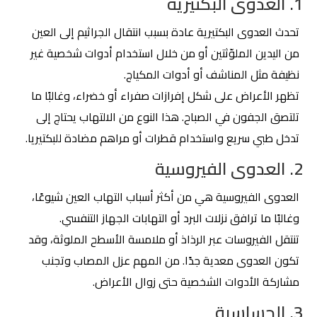
1. العدوى البكتيرية
تحدث العدوى البكتيرية عادة بسبب انتقال الجراثيم إلى العين
من اليدين الملوّثتين أو من خلال استخدام أدوات شخصية غير
نظيفة مثل المناشف أو أدوات المكياج.
تظهر الأعراض على شكل إفرازات صفراء أو خضراء، وغالبًا ما
تلتصق الجفون في الصباح. هذا النوع من الالتهاب يحتاج إلى
تدخل طبي سريع واستخدام قطرات أو مراهم مضادة للبكتيريا.
2. العدوى الفيروسية
العدوى الفيروسية هي من أكثر أسباب التهاب العين شيوعًا،
وغالبًا ما ترافق نزلات البرد أو التهابات الجهاز التنفسي.
تنتقل الفيروسات عبر الرذاذ أو ملامسة الأسطح الملوثة، وقد
تكون العدوى معدية جدًا. من المهم عزل المصاب وتجنب
مشاركة الأدوات الشخصية حتى زوال الأعراض.
3. الحساسية