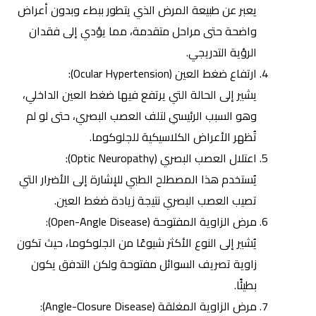
يعبر عن طبيعة المرض الذي يتطور ببطء وبدون أعراض
واضحة حتى مراحل متقدمة، مما يؤدي إلى فقدان
الرؤية التدريجي.
ارتفاع ضغط العين (Ocular Hypertension):
يشير إلى الحالة التي يرتفع فيها ضغط العين الداخلي،
وهو السبب الرئيسي لتلف العصب البصري، حتى لو لم
تُظهر الأعراض الكلاسيكية للجلوكوما.
اعتلال العصب البصري (Optic Neuropathy):
يُستخدم هذا المصطلح الطبي للإشارة إلى الأضرار التي
تصيب العصب البصري نتيجة زيادة ضغط العين.
مرض الزاوية المفتوحة (Open-Angle Disease):
يُشير إلى النوع الأكثر شيوعًا من الجلوكوما، حيث تكون
زاوية تصريف السوائل مفتوحة ولكن التدفق يكون
بطيئًا.
مرض الزاوية المغلقة (Angle-Closure Disease):