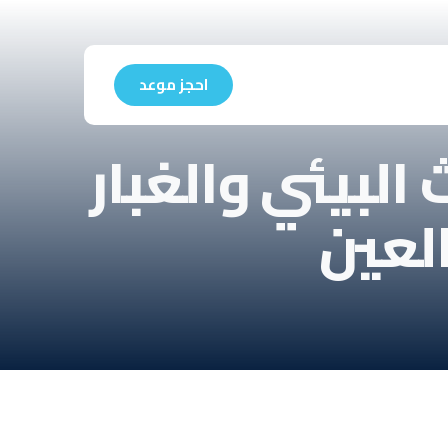
احجز موعد
البيئي والغبار
العين