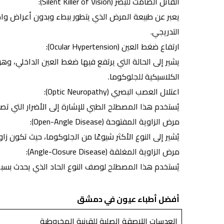
القاتل الصامت للبصر
(Silent Killer of Vision):
يعبر عن طبيعة المرض الذي يتطور ببطء وبدون أعراض وا
التدريجي.
ارتفاع ضغط العين (Ocular Hypertension):
يشير إلى الحالة التي يرتفع فيها ضغط العين الداخلي، وه
الكلاسيكية للجلوكوما.
اعتلال العصب البصري (Optic Neuropathy):
يُستخدم هذا المصطلح الطبي للإشارة إلى الأضرار التي تص
مرض الزاوية المفتوحة (Open-Angle Disease):
يُشير إلى النوع الأكثر شيوعًا من الجلوكوما، حيث تكون ز
مرض الزاوية المغلقة (Angle-Closure Disease):
يُستخدم هذا المصطلح لوصف النوع الحاد الذي يحدث بسب
أفضل أطباء عيون في دمشق
العدسات اللاصقة الصلبة للقرنية المخروطية