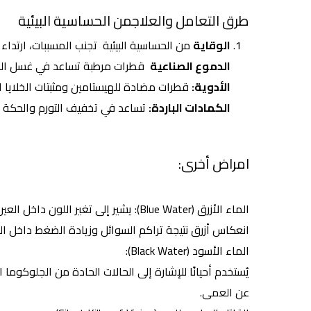
طرق التعامل والعلاجمن الحساسية البيئية
الوقاية
من الحساسية البيئية تجنب المسببات، ارتداء
الدموع الصناعية
قطرات مرطبة تساعد في غسل الم
الأدوية:
قطرات مضادة للهيستامين ومثبتات الخلايا الب
الكمادات الباردة:
تساعد في تخفيف التورم والحكة 
امراض أخرى:
الماء الأزرق (Blue Water): يشير إلى تغ
انعكاس أزرق نتيجة تراكم السوائل وزيادة الضغط داخل ال
الماء الأسود (Black Water):
يُستخدم أحيانًا للإشارة إلى الحالات الحادة من الجلوكوما 
عن العمى.