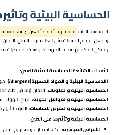
الحساسية البيئية وتاثيره
الحساسية البيئية
تسبب تهيجاً شديداً للعين، manifesting كـ احمرار، حكة، حرقان، دموع زائدة، وتورم في الجفون
رد فعل الجسم لمسببات مثل الغبار، حبوب اللقاح، الدخان، و
ويمكن التحكم بها بتجنب المهيجات واستخدام قطرات مض
الأسباب الشائعة للحساسية البيئية للعين:
االحساسية البيئية و المواد المسببة(Allergens):
حبوب
الحساسية البيئية والملوثات:
الدخان (بما في ذلك دخان ا
الحساسية البيئية والعوامل الجوية:
الرياح، الهواء ا
الحساسية البيئية والتعرض للشاشات:
الضوء الأزرق م
الحساسية البيئية وتأثيرها على العين:
الأعراض المباشرة:
حكة، احمرار، حرقة، تورم الجفو