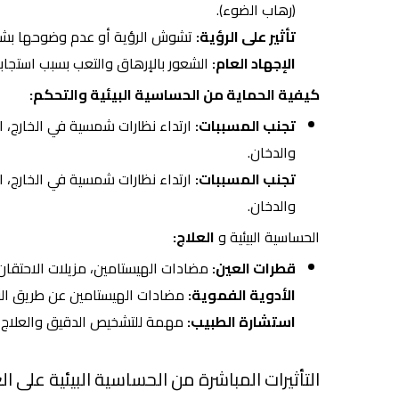
(رهاب الضوء).
تأثير على الرؤية:
تشوش الرؤية أو عدم وضوحها بش
الإجهاد العام:
الشعور بالإرهاق والتعب بسبب استجابة
كيفية الحماية من الحساسية البيئية والتحكم:
تجنب المسببات:
ارتداء نظارات شمسية في الخارج، اس
والدخان.
تجنب المسببات:
ارتداء نظارات شمسية في الخارج، اس
والدخان.
الحساسية البيئية و
العلاج:
قطرات العين:
مضادات الهيستامين، مزيلات الاحتقان،
الأدوية الفموية:
مضادات الهيستامين عن طريق الفم
استشارة الطبيب:
مهمة للتشخيص الدقيق والعلاج 
التأثيرات المباشرة من الحساسية البيئية على ال