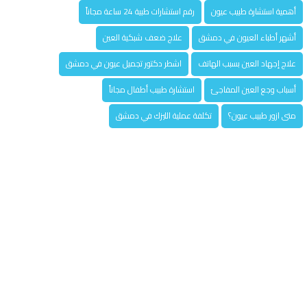
أهمية استشارة طبيب عيون
رقم استشارات طبية 24 ساعة مجاناً
أشهر أطباء العيون في دمشق
علاج ضعف شبكية العين
علاج إجهاد العين بسبب الهاتف
اشطر دكتور تجميل عيون في دمشق
أسباب وجع العين المفاجئ
استشارة طبيب أطفال مجاناً
متى ازور طبيب عيون؟
تكلفة عملية الليزك في دمشق