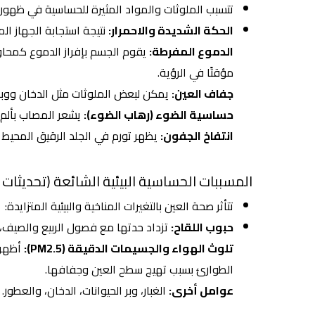
تتسبب الملوثات والمواد المثيرة للحساسية في ظهو
الحكة الشديدة والاحمرار:
نتيجة استجابة الجهاز ال
الدموع المفرطة:
يقوم الجسم بإفراز الدموع كمحاو
مؤقتًا في الرؤية.
جفاف العين:
يمكن لبعض الملوثات مثل الدخان ووبر ا
حساسية الضوء (رهاب الضوء):
يشعر المصاب بألم 
انتفاخ الجفون:
يظهر تورم في الجلد الرقيق المحيط
المسببات الحساسية البيئية الشائعة (تحديثات 2025):
تتأثر صحة العين بالتغيرات المناخية والبيئية المتزايدة:
حبوب اللقاح:
تزداد حدتها مع فصول الربيع والصيف، 
تلوث الهواء والجسيمات الدقيقة (PM2.5):
الطوارئ بسبب تهيج سطح العين وجفافها.
عوامل أخرى:
الغبار، وبر الحيوانات، الدخان، والعطور.