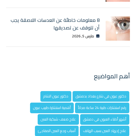
8 معلومات خاطئة عن العدسات اللاصقة يجب
أن تتوقف عن تصديقها
مارس 5, 2026
أهم المواضيع
دكتور عيون في شارع بغداد بدمشق
دكتور عيون الشام
رقم استشارات طبية 24 ساعة مجاناً
أهمية استشارة طبيب عيون
أشهر أطباء العيون في دمشق
علاج ضعف شبكية العين
علاج إجهاد العين بسبب الهاتف
أسباب وجع العين المفاجئ