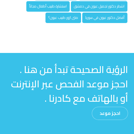
اشطر دكتور تجميل عيون في دمشق
استشارة طبيب أطفال مجاناً
أفضل دكتور عيون في سوريا
متى ازور طبيب عيون؟
الرؤية الصحيحة تبدأ من هنا .
احجز موعد الفحص عبر الإنترنت
أو بالهاتف مع كادرنا .
احجز موعد