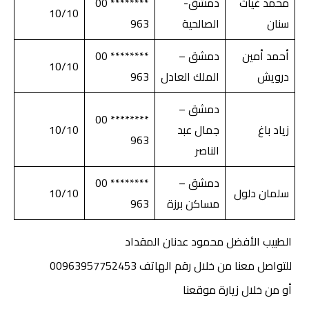
محمد غياث
دمشق-
******** 00
10/10
سنان
الصالحية
963
أحمد أمين
دمشق –
******** 00
10/10
درويش
الملك العادل
963
دمشق –
******** 00
زياد باغ
جمال عبد
10/10
963
الناصر
دمشق –
******** 00
سلمان دلول
10/10
مساكن برزة
963
الطبيب الأفضل محمود عدنان المقداد
للتواصل معنا
من خلال رقم الهاتف 00963957752453
أو من خلال زيارة موقعنا