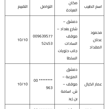
مكان
اسم الطبيب
التواصل
التقييم
العيادة
دمشق –
شارع بغداد –
محمود
موقف
009639577
عدنان
10/10
السادات
52453
المقداد
جانب حلويات
السلطا
دمشق
المزرعة –
******** 00
عمار الكيال
موقف –
10/10
963
ش. اسامة
بن زيد