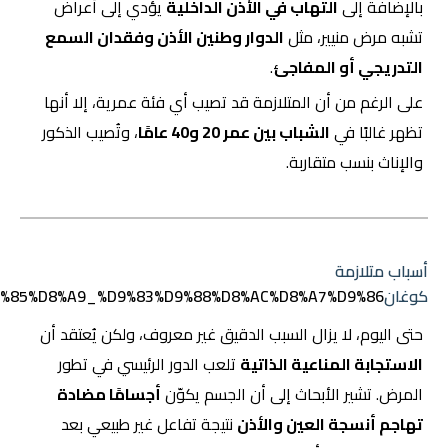
بالإضافة إلى
التهاب في الأذن الداخلية
يؤدي إلى أعراض
تشبه مرض منيير، مثل
الدوار وطنين الأذن وفقدان السمع
التدريجي أو المفاجئ
.
على الرغم من أن المتلازمة قد تصيب أي فئة عمرية، إلا أنها
تظهر غالبًا في
الشباب بين عمر 20 و40 عامًا
، وتُصيب الذكور
والإناث بنسب متقاربة.
أسباب متلازمة
كوغان
2%D9%85%D8%A9_%D9%83%D9%88%D8%AC%D8%A7%D9%86
حتى اليوم، لا يزال السبب الدقيق غير معروف، ولكن يُعتقد أن
الاستجابة المناعية الذاتية
تلعب الدور الرئيسي في تطور
المرض. تشير الأبحاث إلى أن الجسم يكوّن
أجسامًا مضادة
تهاجم أنسجة العين والأذن
نتيجة تفاعل غير طبيعي بعد