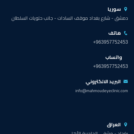
سوريا
دمشق - شارع بغداد موقف السادات - جانب حلويات السلطان
هاتف
+963957752453
واتساب
+963957752453
البريد الالكتروني
info@mahmoudeyeclinic.com
العراق
بغداد - مشفى الجادرية الأهلي