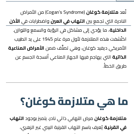
تُعد
متلازمة كوغان
(Cogan’s Syndrome) من الأمراض
النادرة التي تجمع بين
التهاب في العين
واضطرابات في
الأذن
الداخلية
، ما يؤدي إلى مشاكل في الرؤية والسمع والتوازن.
اكتُشفت هذه المتلازمة لأول مرة عام 1945 على يد الطبيب
الأمريكي
ديفيد كوغان
، وهي تصنَّف ضمن
الأمراض المناعية
الذاتية
التي يهاجم فيها الجهاز المناعي أنسجة الجسم عن
طريق الخطأ.
ما هي متلازمة كوغان؟
متلازمة كوغان
مرض التهابي ذاتي نادر، يتميز بوجود
التهاب
في القرنية
يُعرف باسم
التهاب القرنية البيني غير الزهري
،