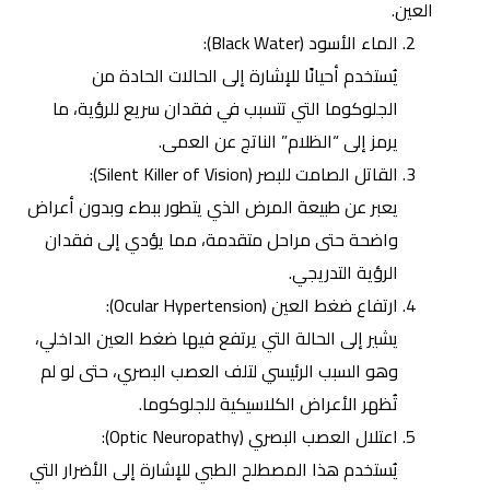
العين.
الماء الأسود (Black Water):
يُستخدم أحيانًا للإشارة إلى الحالات الحادة من
الجلوكوما التي تتسبب في فقدان سريع للرؤية، ما
يرمز إلى “الظلام” الناتج عن العمى.
القاتل الصامت للبصر
(Silent Killer of Vision):
يعبر عن طبيعة المرض الذي يتطور ببطء وبدون أعراض
واضحة حتى مراحل متقدمة، مما يؤدي إلى فقدان
الرؤية التدريجي.
ارتفاع ضغط العين (Ocular Hypertension):
يشير إلى الحالة التي يرتفع فيها ضغط العين الداخلي،
وهو السبب الرئيسي لتلف العصب البصري، حتى لو لم
تُظهر الأعراض الكلاسيكية للجلوكوما.
اعتلال العصب البصري (Optic Neuropathy):
يُستخدم هذا المصطلح الطبي للإشارة إلى الأضرار التي