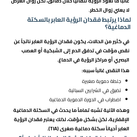
غالباً ما تعود الرؤية تلقائياً خلال دقائق، لكن زوال العرض
لا يعني زوال الخطر.
لماذا يرتبط فقدان الرؤية العابر بالسكتة
الدماغية؟
في كثير من الحالات، يكون فقدان الرؤية العابر ناتجاً عن
نقص مؤقت في تدفق الدم إلى الشبكية أو العصب
البصري أو مراكز الرؤية في الدماغ.
هذا النقص غالباً سببه:
جلطة دموية صغيرة
تضيق في الشرايين السباتية
اضطراب في الدورة الدموية الدماغية
وهذه الآلية تشبه تماماً ما يحدث في السكتة الدماغية
الإقفارية، لكن بشكل مؤقت، لذلك يعتبر فقدان الرؤية
العابر أحياناً سكتة دماغية صغرى (TIA).