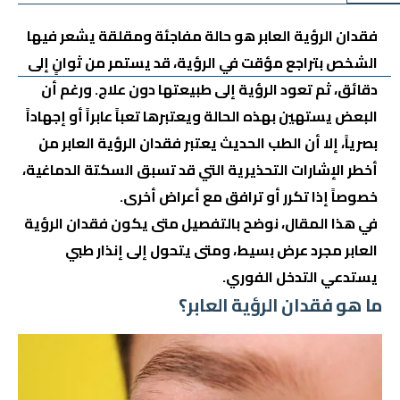
فقدان الرؤية العابر
هو حالة مفاجئة ومقلقة يشعر فيها
الشخص بتراجع مؤقت في الرؤية، قد يستمر من ثوانٍ إلى
دقائق، ثم تعود الرؤية إلى طبيعتها دون علاج. ورغم أن
البعض يستهين بهذه الحالة ويعتبرها تعباً عابراً أو إجهاداً
بصرياً، إلا أن الطب الحديث يعتبر فقدان الرؤية العابر من
أخطر الإشارات التحذيرية التي قد تسبق
السكتة الدماغية
،
خصوصاً إذا تكرر أو ترافق مع أعراض أخرى.
في هذا المقال، نوضح بالتفصيل متى يكون فقدان الرؤية
العابر مجرد عرض بسيط، ومتى يتحول إلى إنذار طبي
يستدعي التدخل الفوري.
ما هو فقدان الرؤية العابر؟