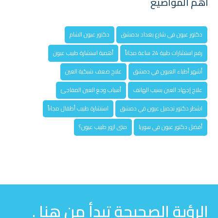
أهم المواضيع
دكتور عيون في شارع بغداد بدمشق
دكتور عيون الشام
رقم استشارات طبية 24 ساعة مجاناً
أهمية استشارة طبيب عيون
أشهر أطباء العيون في دمشق
علاج ضعف شبكية العين
علاج إجهاد العين بسبب الهاتف
أسباب وجع العين المفاجئ
اشطر دكتور تجميل عيون في دمشق
استشارة طبيب أطفال مجاناً
أفضل دكتور عيون في سوريا
متى ازور طبيب عيون؟
الرؤية الصحيحة تبدأ من هنا .