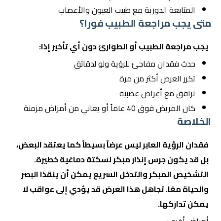
المتابعة الدورية مع طبيب العيون والأعصاب
متى يجب مراجعة الطبيب فوراً؟
يجب مراجعة الطبيب أو الطوارئ دون أي تأخير إذا:
حدث فقدان مفاجئ للرؤية ولو لدقائق
تكرر العرض أكثر من مرة
ترافق مع أعراض عصبية
كان المريض فوق 40 عاماً أو يعاني من أمراض مزمنة
الخلاصة
فقدان الرؤية العابر ليس عرضاً بسيطاً كما يعتقد البعض،
بل قد يكون جرس إنذار مبكر لسكتة دماغية خطيرة.
التشخيص المبكر والتدخل السريع يمكن أن ينقذا البصر
والحياة معًا. تجاهل هذا العرض قد يؤدي إلى عواقب لا
يمكن تداركها.