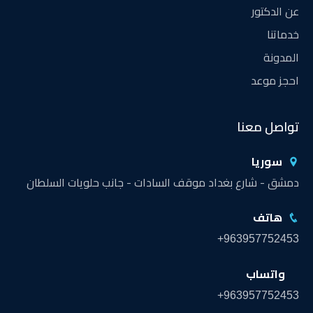
عن الدكتور
خدماتنا
المدونة
احجز موعد
تواصل معنا
سوريا
دمشق - شارع بغداد موقف السادات - جانب حلويات السلطان
هاتف
+963957752453
واتساب
+963957752453