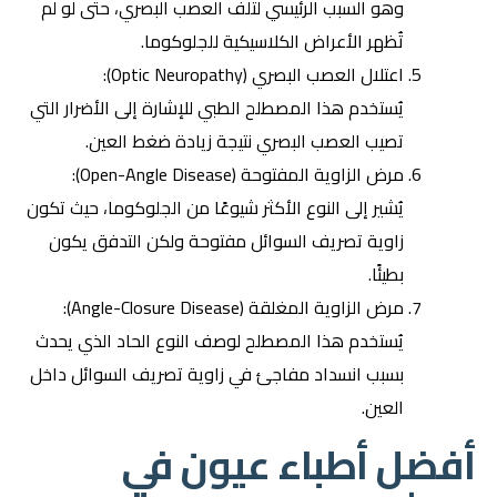
وهو السبب الرئيسي لتلف العصب البصري، حتى لو لم
تُظهر الأعراض الكلاسيكية للجلوكوما.
اعتلال العصب البصري (Optic Neuropathy):
يُستخدم هذا المصطلح الطبي للإشارة إلى الأضرار التي
تصيب العصب البصري نتيجة زيادة ضغط العين.
مرض الزاوية المفتوحة (Open-Angle Disease):
يُشير إلى النوع الأكثر شيوعًا من الجلوكوما، حيث تكون
زاوية تصريف السوائل مفتوحة ولكن التدفق يكون
بطيئًا.
مرض الزاوية المغلقة (Angle-Closure Disease):
يُستخدم هذا المصطلح لوصف النوع الحاد الذي يحدث
بسبب انسداد مفاجئ في زاوية تصريف السوائل داخل
العين.
أفضل أطباء عيون في