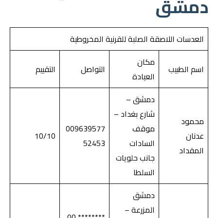
دمشق
العدسات اللاصقة الصلبة للقرنية المخروطية
مكان
اسم الطبيب
التواصل
التقييم
العيادة
دمشق –
شارع بغداد –
محمود
موقف
009639577
عدنان
10/10
السادات
52453
المقداد
جانب حلويات
السلطا
دمشق
المزرعة –
******** 00