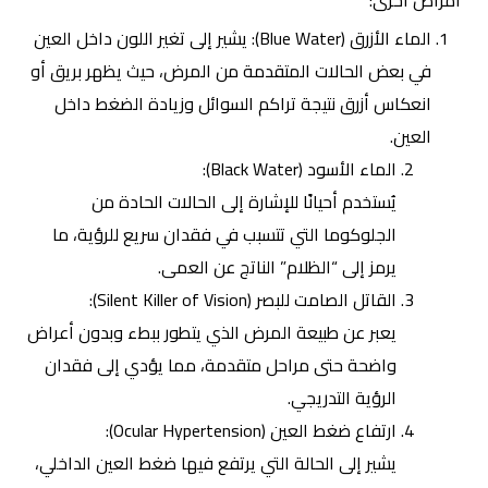
أمراض أخرى:
الماء الأزرق (Blue Water): يشير إلى تغير اللون داخل العين
في بعض الحالات المتقدمة من المرض، حيث يظهر بريق أو
انعكاس أزرق نتيجة تراكم السوائل وزيادة الضغط داخل
العين.
الماء الأسود (Black Water):
يُستخدم أحيانًا للإشارة إلى الحالات الحادة من
الجلوكوما التي تتسبب في فقدان سريع للرؤية، ما
يرمز إلى “الظلام” الناتج عن العمى.
القاتل الصامت للبصر
(Silent Killer of Vision):
يعبر عن طبيعة المرض الذي يتطور ببطء وبدون أعراض
واضحة حتى مراحل متقدمة، مما يؤدي إلى فقدان
الرؤية التدريجي.
ارتفاع ضغط العين (Ocular Hypertension):
يشير إلى الحالة التي يرتفع فيها ضغط العين الداخلي،