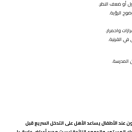
ل أو ضعف النظر.
وح الرؤية.
زات واحمرار.
في القرنية.
 المدرسة.
ض العيون عند الأطفال يساعد الأهل على التدخل السريع قبل
رك المستمر، والدموع الزائدة ليست مجرد أعراض عابرة، بل