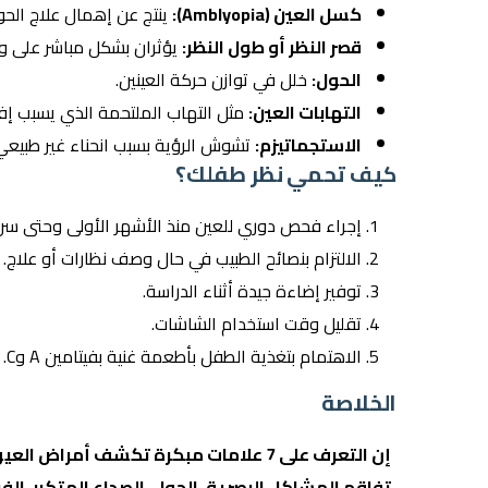
كسل العين
(Amblyopia):
ينتج عن إهمال علاج الحو
قصر النظر أو طول النظر:
يؤثران بشكل مباشر على وض
الحول
:
خلل في توازن حركة العينين.
التهابات العين:
مثل التهاب الملتحمة الذي يسبب إفرا
الاستجماتيزم:
تشوش الرؤية بسبب انحناء غير طبيعي 
كيف تحمي نظر طفلك؟
إجراء فحص دوري للعين منذ الأشهر الأولى وحتى سن
الالتزام بنصائح الطبيب في حال وصف نظارات أو علاج.
توفير إضاءة جيدة أثناء الدراسة.
تقليل وقت استخدام الشاشات.
الاهتمام بتغذية الطفل بأطعمة غنية بفيتامين A وC.
الخلاصة
إن التعرف على 7 علامات مبكرة تكشف أمرا
تفاقم المشاكل البصرية. الحول، الصداع المتكرر، الف