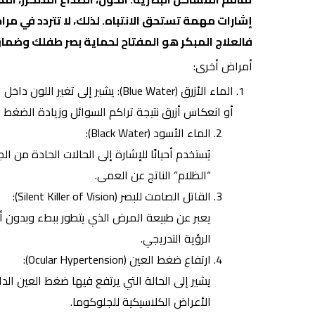
إشارات مهمة تستحق الانتباه. لذلك، لا تتردد في م
فالعلاج المبكر هو المفتاح لحماية بصر طفلك وضما
أمراض أخرى:
الماء الأزرق (Blue Water): يشير إ
أو انعكاس أزرق نتيجة تراكم السوائل وزيادة الضغط د
الماء الأسود (Black Water):
يُستخدم أحيانًا للإشارة إلى الحالات الحادة من 
“الظلام” الناتج عن العمى.
القاتل الصامت للبصر
(Silent Killer of Vision):
يعبر عن طبيعة المرض الذي يتطور ببطء وبدون
الرؤية التدريجي.
ارتفاع ضغط العين (Ocular Hypertension):
يشير إلى الحالة التي يرتفع فيها ضغط العين الد
الأعراض الكلاسيكية للجلوكوما.