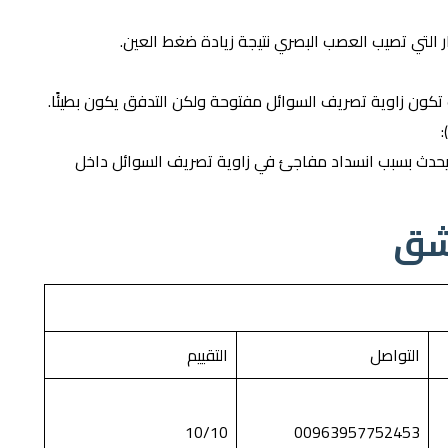
ر التي تصيب العصب البصري نتيجة زيادة ضغط العين.
يث تكون زاوية تصريف السوائل مفتوحة ولكن التدفق يكون بطيئًا.
يحدث بسبب انسداد مفاجئ في زاوية تصريف السوائل داخل
شق
التواصل
التقييم
10/10
00963957752453