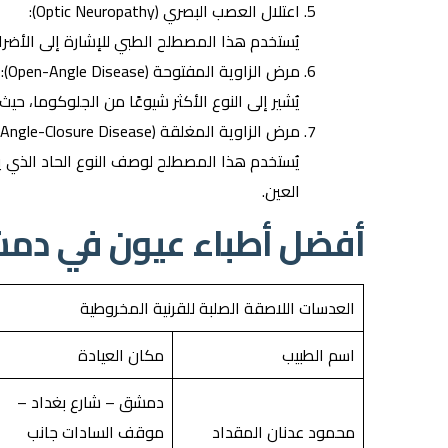
اعتلال العصب البصري (Optic Neuropathy):
يُستخدم هذا المصطلح الطبي للإشارة إلى الأضرا
مرض الزاوية المفتوحة (Open-Angle Disease):
يُشير إلى النوع الأكثر شيوعًا من الجلوكوما، ح
مرض الزاوية المغلقة (Angle-Closure Disease):
يُستخدم هذا المصطلح لوصف النوع الحاد الذي 
العين.
أفضل أطباء عيون في دم
العدسات اللاصقة الصلبة للقرنية المخروطية
اسم الطبيب
مكان العيادة
دمشق – شارع بغداد –
محمود عدنان المقداد
موقف السادات جانب