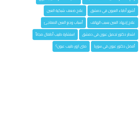
أشهر أطباء العيون في دمشق
علاج ضعف شبكية العين
علاج إجهاد العين بسبب الهاتف
أسباب وجع العين المفاجئ
اشطر دكتور تجميل عيون في دمشق
استشارة طبيب أطفال مجاناً
أفضل دكتور عيون في سوريا
متى ازور طبيب عيون؟