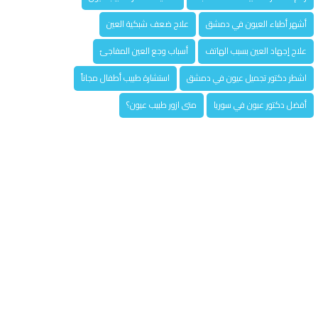
أشهر أطباء العيون في دمشق
علاج ضعف شبكية العين
علاج إجهاد العين بسبب الهاتف
أسباب وجع العين المفاجئ
اشطر دكتور تجميل عيون في دمشق
استشارة طبيب أطفال مجاناً
أفضل دكتور عيون في سوريا
متى ازور طبيب عيون؟