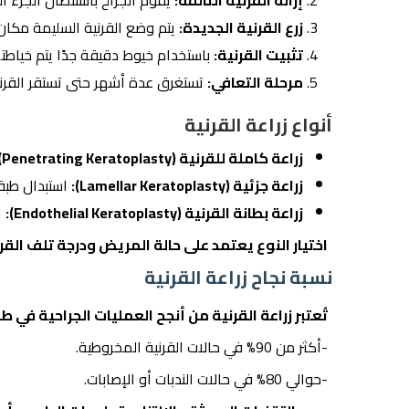
إزالة القرنية التالفة:
يقوم الجراح باستئصال الجزء ا
زرع القرنية الجديدة:
يتم وضع القرنية السليمة مكان ا
تثبيت القرنية:
باستخدام خيوط دقيقة جدًا يتم خياطتها
مرحلة التعافي:
تستغرق عدة أشهر حتى تستقر القرنية
أنواع زراعة القرنية
زراعة كاملة للقرنية (Penetrating Keratoplasty):
زراعة جزئية (Lamellar Keratoplasty):
استبدال طب
زراعة بطانة القرنية (Endothelial Keratoplasty):
ا
اختيار النوع يعتمد على حالة المريض ودرجة تلف القرن
نسبة نجاح زراعة القرنية
تُعتبر زراعة القرنية من أنجح العمليات الجراحية في 
-أكثر من 90% في حالات القرنية المخروطية.
-حوالي 80% في حالات الندبات أو الإصابات.