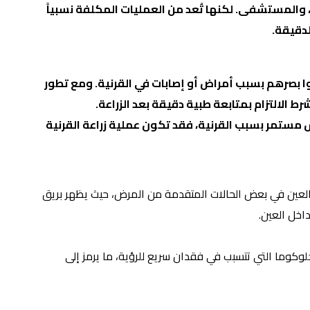
، والمستشفى. لكنها تُعد من العمليات المكلفة نسبياً
لدقيقة.
قدوا بصرهم بسبب أمراض أو إصابات في القرنية. ومع تطور
رط الالتزام بمتابعة طبية دقيقة بعد الزراعة.
مستمر بسبب القرنية، فقد تكون عملية زراعة القرنية
لى تغير اللون داخل العين في بعض الحالات المتقدمة من المرض، حيث يظهر بريق
اخل العين.
الجلوكوما التي تتسبب في فقدان سريع للرؤية، ما يرمز إلى