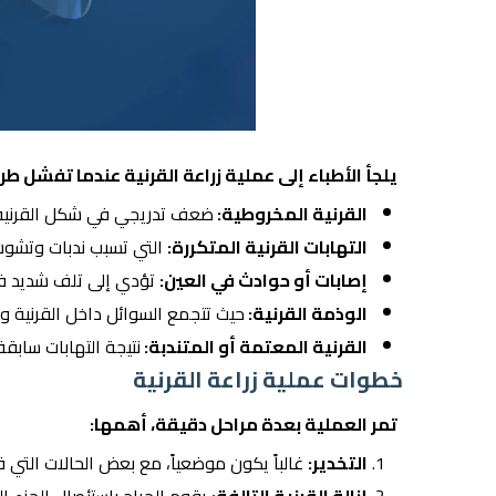
يلجأ الأطباء إلى عملية زراعة القرنية عندما تفشل طرق
القرنية المخروطية:
ضعف تدريجي في شكل القرنية 
التهابات القرنية المتكررة:
التي تسبب ندبات وتشوش
إصابات أو حوادث في العين:
تؤدي إلى تلف شديد في
الوذمة القرنية:
حيث تتجمع السوائل داخل القرنية و
القرنية المعتمة أو المتندبة:
نتيجة التهابات سابق
خطوات عملية زراعة القرنية
تمر العملية بعدة مراحل دقيقة، أهمها:
التخدير:
غالباً يكون موضعياً، مع بعض الحالات التي قد 