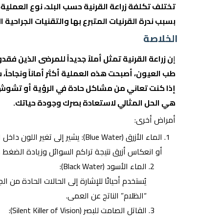
تختلف تكلفة زراعة القرنية حسب البلد، نوع العملية
بسبب ندرة القرنيات المتبرع بها والتقنيات الجراحية ا
الخلاصة
إ
ن زراعة القرنية تمثل أملاً جديداً للمرضى الذين ف
طب العيون، أصبحت هذه العملية أكثر أماناً ونجاحاً، ش
إذا كنت تعاني من مشاكل حادة في الرؤية أو تشوش 
هي الحل المثالي لاستعادة بصرك وجودة حياتك.
أمراض أخرى:
الماء الأزرق (Blue Water): يشير إ
أو انعكاس أزرق نتيجة تراكم السوائل وزيادة الضغط د
الماء الأسود (Black Water):
يُستخدم أحيانًا للإشارة إلى الحالات الحادة من 
“الظلام” الناتج عن العمى.
القاتل الصامت للبصر
(Silent Killer of Vision):