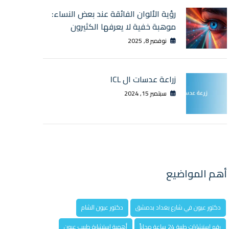
رؤية الألوان الفائقة عند بعض النساء:
موهبة خفية لا يعرفها الكثيرون
نوفمبر 8, 2025
زراعة عدسات ال ICL
سبتمبر 15, 2024
أهم المواضيع
دكتور عيون في شارع بغداد بدمشق
دكتور عيون الشام
رقم استشارات طبية 24 ساعة مجاناً
أهمية استشارة طبيب عيون