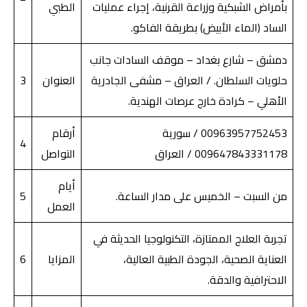
بأمراض الشبكية وزراعة القرنية، إجراء عمليات
الطبي
الساد (الماء الأبيض) بطريقة الفاكو.
دمشق – شارع بغداد – موقف السادات جانب
حلويات السلطان. / العراق – مشفى الجادرية
العنوان
3
الأهلي – كرادة خارج عرصات الهندية.
00963957752453 / سورية
أرقام
4
009647843331178 / العراق
التواصل
أيام
من السبت – الخميس على مدار الساعة.
5
العمل
تجربة العلاج الممتازة، التكنولوجيا الحديثة في
العناية الصحية، الجودة الطبية العالية،
المزايا
6
الاحترافية والدقة.