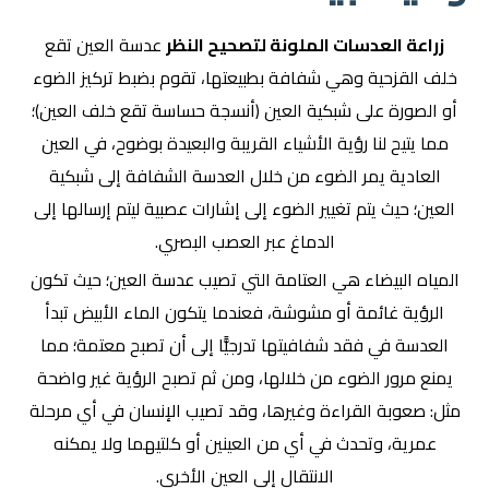
زراعة العدسات الملونة لتصحيح النظر
عدسة العين تقع
خلف القزحية وهي شفافة بطبيعتها، تقوم بضبط تركيز الضوء
أو الصورة على شبكية العين (أنسجة حساسة تقع خلف العين)؛
مما يتيح لنا رؤية الأشياء القريبة والبعيدة بوضوح، في العين
العادية يمر الضوء من خلال العدسة الشفافة إلى شبكية
العين؛ حيث يتم تغيير الضوء إلى إشارات عصبية ليتم إرسالها إلى
الدماغ عبر العصب البصري.
المياه البيضاء هي العتامة التي تصيب عدسة العين؛ حيث تكون
الرؤية غائمة أو مشوشة، فعندما يتكون الماء الأبيض تبدأ
العدسة في فقد شفافيتها تدرجيًّا إلى أن تصبح معتمة؛ مما
يمنع مرور الضوء من خلالها، ومن ثم تصبح الرؤية غير واضحة
مثل: صعوبة القراءة وغيرها، وقد تصيب الإنسان في أي مرحلة
عمرية، وتحدث في أي من العينين أو كلتيهما ولا يمكنه
الانتقال إلى العين الأخرى.