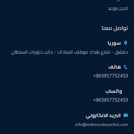
احجز موعد
تواصل معنا
سوريا
دمشق - شارع بغداد موقف السادات - جانب حلويات السلطان
هاتف
+963957752453
واتساب
+963957752453
البريد الالكتروني
info@mahmoudeyeclinic.com