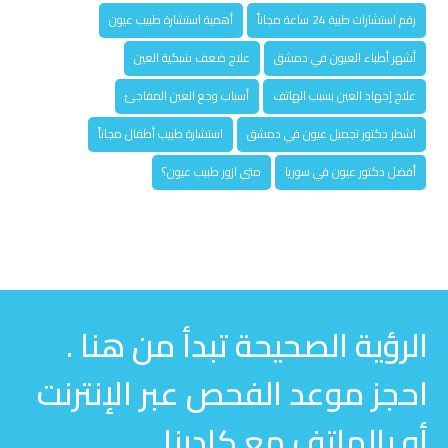
رقم استشارات طبية 24 ساعة مجاناً
أهمية استشارة طبيب عيون
أشهر أطباء العيون في دمشق
علاج ضعف شبكية العين
علاج إجهاد العين بسبب الهاتف
أسباب وجع العين المفاجئ
اشطر دكتور تجميل عيون في دمشق
استشارة طبيب أطفال مجاناً
أفضل دكتور عيون في سوريا
متى ازور طبيب عيون؟
الرؤية الصحيحة تبدأ من هنا .
احجز موعد الفحص عبر الإنترنت
أو بالهاتف مع كادرنا .