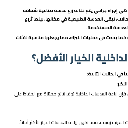
اعة العدسات الداخلية (Implantable Lens Surgery) هي إجراء جراحي يتم خلاله زرع عدسة صناعية شفافة
لات، تبقى العدسة الطبيعية في مكانها، بينما تُزرع
العدسة المستخدمة.
ية كما يحدث في عمليات الليزك، مما يجعلها مناسبة لفئات
لداخلية الخيار الأفضل؟
ً في الحالات التالية:
لنظر:
 فإن زراعة العدسات الداخلية توفر نتائج ممتازة مع الحفاظ على
قرنية رقيقة، فقد تكون زراعة العدسات الخيار الأكثر أماناً.