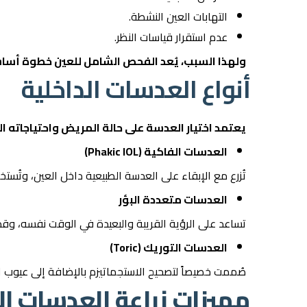
التهابات العين النشطة.
عدم استقرار قياسات النظر.
ولهذا السبب، يُعد الفحص الشامل للعين خطوة أساسية
أنواع العدسات الداخلية
يعتمد اختيار العدسة على حالة المريض واحتياجاته ال
العدسات الفاكية (Phakic IOL)
تُزرع مع الإبقاء على العدسة الطبيعية داخل العين، وتُستخ
العدسات متعددة البؤر
تساعد على الرؤية القريبة والبعيدة في الوقت نفسه، وقد ت
العدسات التوريك (Toric)
صُممت خصيصاً لتصحيح الاستجماتيزم بالإضافة إلى عيوب ال
مميزات زراعة العدسات ال