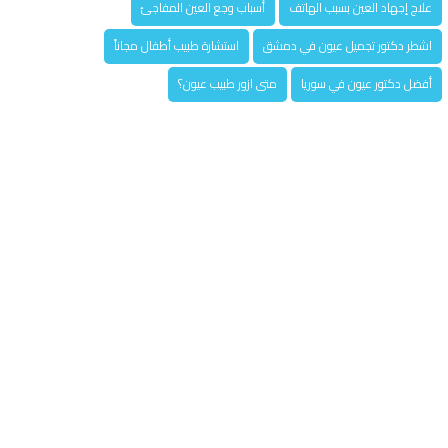
علاج إجهاد العين بسبب الهاتف
أسباب وجع العين المفاجئ
اشطر دكتور تجميل عيون في دمشق
استشارة طبيب أطفال مجاناً
أفضل دكتور عيون في سوريا
متى ازور طبيب عيون؟