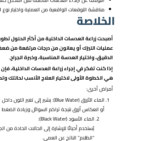
التوقف عن ارتداء العدسات اللاصقة قبل الفحص حسب
مناقشة التوقعات الواقعية من العملية واختيار نوع 
الخلاصة
أصبحت زراعة العدسات الداخلية من أكثر الحلول تطورا
عمليات الليزك أو يعانون من درجات مرتفعة من ضعف
الدقيق، واختيار العدسة المناسبة، وخبرة الجراح.
إذا كنت تفكر في إجراء زراعة العدسات الداخلية، ف
هي الخطوة الأولى لاختيار العلاج الأنسب لحالتك وتح
أمراض أخرى:
الماء الأزرق (Blue Water): يشير إ
أو انعكاس أزرق نتيجة تراكم السوائل وزيادة الضغط د
الماء الأسود (Black Water):
يُستخدم أحيانًا للإشارة إلى الحالات الحادة من 
“الظلام” الناتج عن العمى.