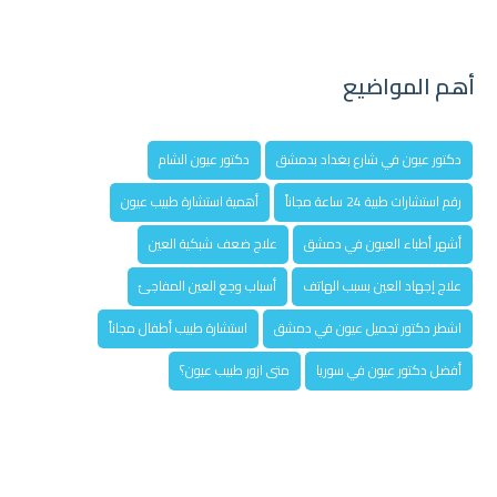
أهم المواضيع
دكتور عيون في شارع بغداد بدمشق
دكتور عيون الشام
رقم استشارات طبية 24 ساعة مجاناً
أهمية استشارة طبيب عيون
أشهر أطباء العيون في دمشق
علاج ضعف شبكية العين
علاج إجهاد العين بسبب الهاتف
أسباب وجع العين المفاجئ
اشطر دكتور تجميل عيون في دمشق
استشارة طبيب أطفال مجاناً
أفضل دكتور عيون في سوريا
متى ازور طبيب عيون؟