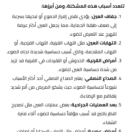
تتعدد أسباب هذه المشكلة، ومن أبرزها:
جفاف العين:
يؤدي نقص إفراز الدموع أو تبخرها بسرعة
إلى ضعف طبقة الحماية، مما يجعل العين أكثر عرضة
للتهيج عند التعرض للضوء.
التهابات العين:
مثل التهاب القرنية، التهاب القزحية، أو
التهاب الملتحمة، والتي تُسبب حساسية شديدة تجاه الضوء.
أمراض القرنية:
الخدوش أو التقرحات في القرنية قد تزيد
من شدة حساسية العين للضوء.
الصداع النصفي
: يعتبر الصداع النصفي أحد أكثر الأسباب
شيوعاً لحساسية الضوء، حيث يشكو المريض من ألم شديد
يتفاقم مع الإضاءة.
بعد العمليات الجراحية:
بعض عمليات العين مثل تصحيح
النظر بالليزر قد تُسبب مؤقتاً حساسية للضوء أثناء فترة
الشفاء.
أمراض عصبية
: أمراض مثل التهاب السحايا أو إصابات