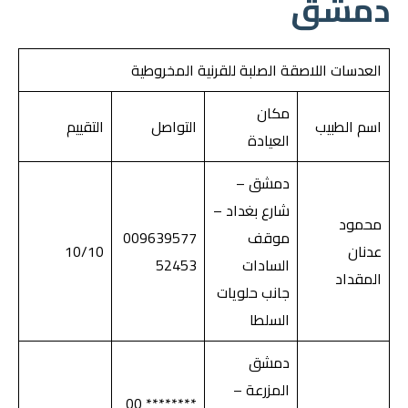
دمشق
العدسات اللاصقة الصلبة للقرنية المخروطية
مكان
اسم الطبيب
التواصل
التقييم
العيادة
دمشق –
شارع بغداد –
محمود
موقف
009639577
عدنان
10/10
السادات
52453
المقداد
جانب حلويات
السلطا
دمشق
المزرعة –
******** 00