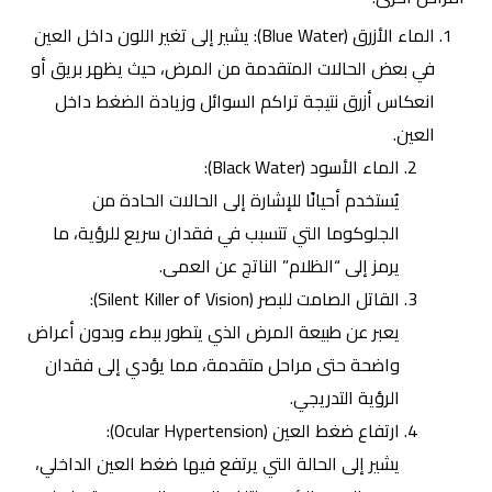
الماء الأزرق (Blue Water): يشير إلى تغير اللون داخل العين
في بعض الحالات المتقدمة من المرض، حيث يظهر بريق أو
انعكاس أزرق نتيجة تراكم السوائل وزيادة الضغط داخل
العين.
الماء الأسود (Black Water):
يُستخدم أحيانًا للإشارة إلى الحالات الحادة من
الجلوكوما التي تتسبب في فقدان سريع للرؤية، ما
يرمز إلى “الظلام” الناتج عن العمى.
القاتل الصامت للبصر
(Silent Killer of Vision):
يعبر عن طبيعة المرض الذي يتطور ببطء وبدون أعراض
واضحة حتى مراحل متقدمة، مما يؤدي إلى فقدان
الرؤية التدريجي.
ارتفاع ضغط العين (Ocular Hypertension):
يشير إلى الحالة التي يرتفع فيها ضغط العين الداخلي،