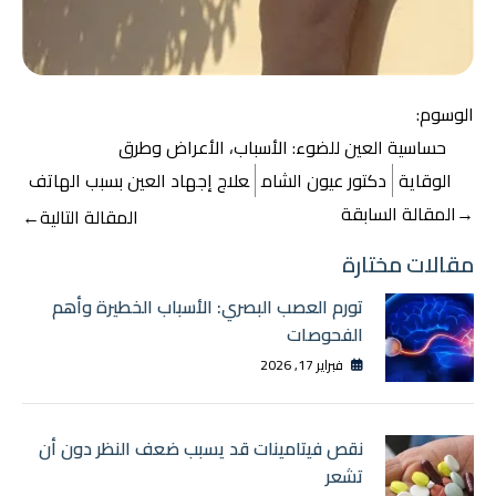
الوسوم:
حساسية العين للضوء: الأسباب، الأعراض وطرق
الوقاية
دكتور عيون الشام
علاج إجهاد العين بسبب الهاتف
تصفّح
→
المقالة السابقة
المقالة التالية
←
المقالات
مقالات مختارة
تورم العصب البصري: الأسباب الخطيرة وأهم
الفحوصات
فبراير 17, 2026
نقص فيتامينات قد يسبب ضعف النظر دون أن
تشعر