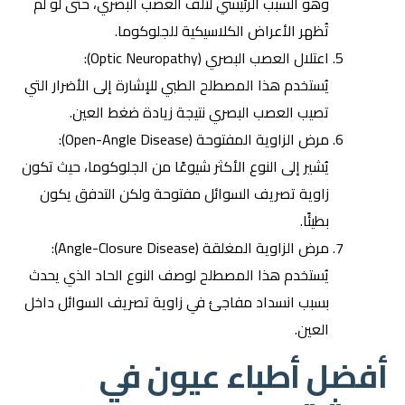
وهو السبب الرئيسي لتلف العصب البصري، حتى لو لم
تُظهر الأعراض الكلاسيكية للجلوكوما.
اعتلال العصب البصري (Optic Neuropathy):
يُستخدم هذا المصطلح الطبي للإشارة إلى الأضرار التي
تصيب العصب البصري نتيجة زيادة ضغط العين.
مرض الزاوية المفتوحة (Open-Angle Disease):
يُشير إلى النوع الأكثر شيوعًا من الجلوكوما، حيث تكون
زاوية تصريف السوائل مفتوحة ولكن التدفق يكون
بطيئًا.
مرض الزاوية المغلقة (Angle-Closure Disease):
يُستخدم هذا المصطلح لوصف النوع الحاد الذي يحدث
بسبب انسداد مفاجئ في زاوية تصريف السوائل داخل
العين.
أفضل أطباء عيون في