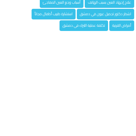
علاج إجهاد العين بسبب الهاتف
أسباب وجع العين المفاجئ
اشطر دكتور تجميل عيون في دمشق
استشارة طبيب أطفال مجاناً
أمراض القرنية
تكلفة عملية الليزك في دمشق