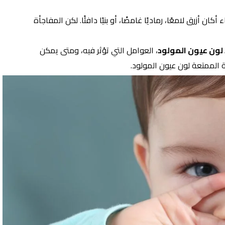
 أزرق لامعًا، رماديًا غامضًا، أو بنيًا دافئًا. لكن المفاجأة
لون عيون المولود
، العوامل التي تؤثر فيه، ومتى يمكن
الممتعة لون عيون المولود.