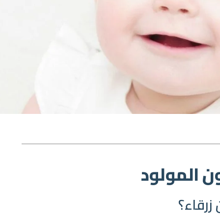
ن المولود
زرقاء؟