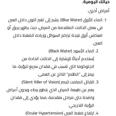
حياتك اليومية.
أمراض أخرى:
الماء الأزرق (Blue Water): يشير إلى تغير اللون داخل العين
في بعض الحالات المتقدمة من المرض، حيث يظهر بريق أو
انعكاس أزرق نتيجة تراكم السوائل وزيادة الضغط داخل
العين.
الماء الأسود (Black Water):
يُستخدم أحيانًا للإشارة إلى الحالات الحادة من
الجلوكوما التي تتسبب في فقدان سريع للرؤية، ما
يرمز إلى “الظلام” الناتج عن العمى.
القاتل الصامت للبصر
(Silent Killer of Vision):
يعبر عن طبيعة المرض الذي يتطور ببطء وبدون أعراض
واضحة حتى مراحل متقدمة، مما يؤدي إلى فقدان
الرؤية التدريجي.
ارتفاع ضغط العين (Ocular Hypertension):