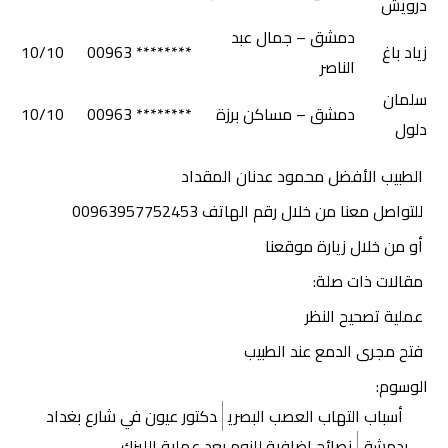
درويش
دمشق – جمال عبد
زياد باغ
******** 00963
10/10
الناصر
سلمان
دمشق – مساكن برزة
******** 00963
10/10
دلول
الطبيب الأفضل محمود عدنان المقداد
للتواصل معنا
من خلال رقم الهاتف 00963957752453
أو من خلال زيارة موقعنا
مقالات ذات صلة:
عملية تصحيح النظر
فتح مجرى الدمع عند الطبيب
الوسوم:
أسباب التهاب العصب البصري
دكتور عيون في شارع بغداد
بدمشق
نصائح إضافية للنوم بعد عملية الليزك