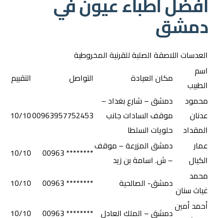
أفضل أطباء عيون في
دمشق
العدسات اللاصقة الصلبة للقرنية المخروطية
اسم
مكان العيادة
التواصل
التقييم
الطبيب
محمود
دمشق – شارع بغداد –
عدنان
موقف السادات جانب
00963957752453
10/10
المقداد
حلويات السلطا
عمار
دمشق المزرعة – موقف
10/10
******** 00963
الكيال
– ش. اسامة بن زيد
محمد
دمشق- الصالحية
******** 00963
10/10
غياث سنان
أحمد أمين
دمشق – الملك العادل
******** 00963
10/10