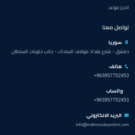
احجز موعد
تواصل معنا
سوريا
دمشق - شارع بغداد موقف السادات - جانب حلويات السلطان
هاتف
+963957752453
واتساب
+963957752453
البريد الالكتروني
info@mahmoudeyeclinic.com