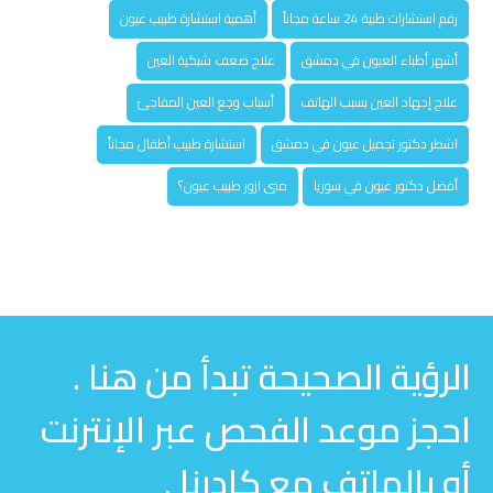
رقم استشارات طبية 24 ساعة مجاناً
أهمية استشارة طبيب عيون
أشهر أطباء العيون في دمشق
علاج ضعف شبكية العين
علاج إجهاد العين بسبب الهاتف
أسباب وجع العين المفاجئ
اشطر دكتور تجميل عيون في دمشق
استشارة طبيب أطفال مجاناً
أفضل دكتور عيون في سوريا
متى ازور طبيب عيون؟
الرؤية الصحيحة تبدأ من هنا .
احجز موعد الفحص عبر الإنترنت
أو بالهاتف مع كادرنا .