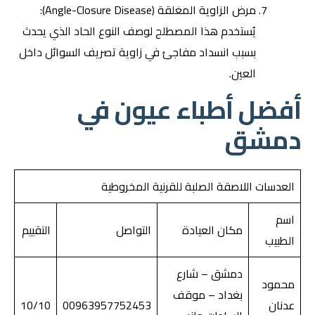
مرض الزاوية المغلقة (Angle-Closure Disease):
يُستخدم هذا المصطلح لوصف النوع الحاد الذي يحدث
بسبب انسداد مفاجئ في زاوية تصريف السوائل داخل
العين.
أفضل أطباء عيون في
دمشق
العدسات اللاصقة الصلبة للقرنية المخروطية
اسم
مكان العيادة
التواصل
التقييم
الطبيب
دمشق – شارع
محمود
بغداد – موقف
عدنان
00963957752453
10/10