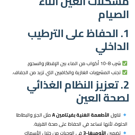
مشكلات العين أثناء
الصيام
1. الحفاظ على الترطيب
الداخلي
شرب 8-10 أكواب من الماء بين الإفطار والسحور.
تجنب المشروبات الغازية والكافيين التي تزيد من الجفاف.
2. تعزيز النظام الغذائي
لصحة العين
تناول
الأطعمة الغنية بفيتامين A
مثل الجزر والبطاطا
الحلوة، لأنها تساعد في الحفاظ على صحة القرنية.
تضمين
الأوميغا-3
في الوجبات من خلال الأسماك