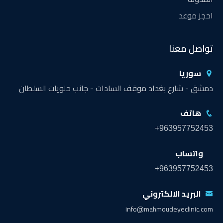
احجز موعد
تواصل معنا
سوريا
دمشق - شارع بغداد موقف السادات - جانب حلويات السلطان
هاتف
+963957752453
واتساب
+963957752453
البريد الالكتروني
info@mahmoudeyeclinic.com