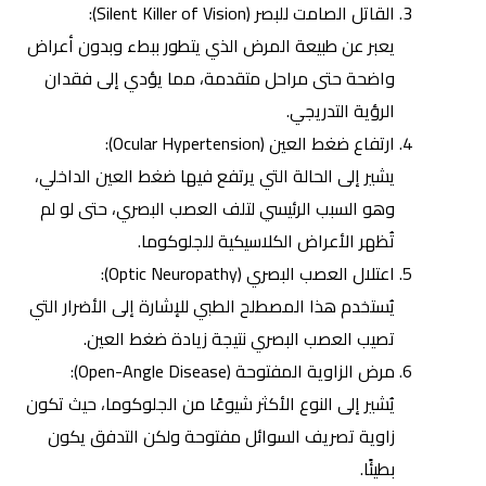
القاتل الصامت للبصر (Silent Killer of Vision):
يعبر عن طبيعة المرض الذي يتطور ببطء وبدون أعراض
واضحة حتى مراحل متقدمة، مما يؤدي إلى فقدان
الرؤية التدريجي.
ارتفاع ضغط العين (Ocular Hypertension):
يشير إلى الحالة التي يرتفع فيها ضغط العين الداخلي،
وهو السبب الرئيسي لتلف العصب البصري، حتى لو لم
تُظهر الأعراض الكلاسيكية للجلوكوما.
اعتلال العصب البصري (Optic Neuropathy):
يُستخدم هذا المصطلح الطبي للإشارة إلى الأضرار التي
تصيب العصب البصري نتيجة زيادة ضغط العين.
مرض الزاوية المفتوحة (Open-Angle Disease):
يُشير إلى النوع الأكثر شيوعًا من الجلوكوما، حيث تكون
زاوية تصريف السوائل مفتوحة ولكن التدفق يكون
بطيئًا.