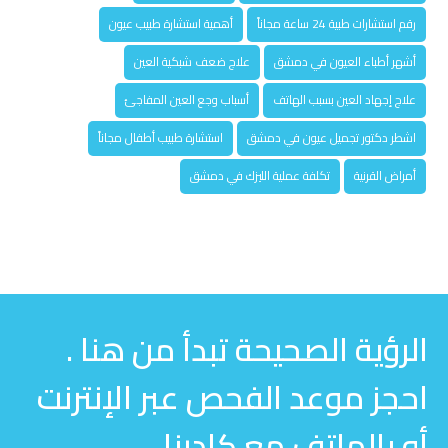
رقم استشارات طبية 24 ساعة مجاناً
أهمية استشارة طبيب عيون
أشهر أطباء العيون في دمشق
علاج ضعف شبكية العين
علاج إجهاد العين بسبب الهاتف
أسباب وجع العين المفاجئ
اشطر دكتور تجميل عيون في دمشق
استشارة طبيب أطفال مجاناً
أمراض القرنية
تكلفة عملية الليزك في دمشق
الرؤية الصحيحة تبدأ من هنا .
احجز موعد الفحص عبر الإنترنت
أو بالهاتف مع كادرنا .