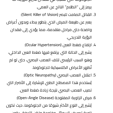
يرمز إلى “الظلام” الناتج عن العمى.
القاتل الصامت للبصر
(Silent Killer of Vision):
يعبر عن طبيعة المرض الذي يتطور ببطء وبدون أعراض
واضحة حتى مراحل متقدمة، مما يؤدي إلى فقدان
الرؤية التدريجي.
ارتفاع ضغط العين (Ocular Hypertension):
يشير إلى الحالة التي يرتفع فيها ضغط العين الداخلي،
وهو السبب الرئيسي لتلف العصب البصري، حتى لو لم
تُظهر الأعراض الكلاسيكية للجلوكوما.
اعتلال العصب البصري (Optic Neuropathy):
يُستخدم هذا المصطلح الطبي للإشارة إلى الأضرار التي
تصيب العصب البصري نتيجة زيادة ضغط العين.
مرض الزاوية المفتوحة (Open-Angle Disease):
يُشير إلى النوع الأكثر شيوعًا من الجلوكوما، حيث تكون
زاوية تصريف السوائل مفتوحة ولكن التدفق يكون