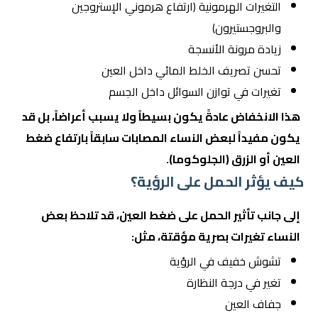
التغيرات الهرمونية (ارتفاع هرموني الإستروجين
والبروجستيرون)
زيادة مرونة الأنسجة
تحسن تصريف الخلط المائي داخل العين
تغيرات في توازن السوائل داخل الجسم
هذا الانخفاض عادةً يكون بسيطاً ولا يسبب أعراضاً، بل قد
يكون مفيداً لبعض النساء المصابات سابقاً بارتفاع ضغط
العين أو الزرق (الجلوكوما).
كيف يؤثر الحمل على الرؤية؟
إلى جانب تأثير الحمل على ضغط العين، قد تلاحظ بعض
النساء تغيرات بصرية مؤقتة، مثل:
تشوش خفيف في الرؤية
تغير في درجة النظارة
جفاف العين