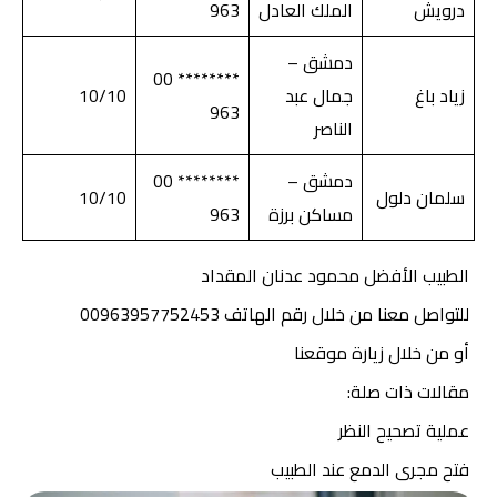
درويش
الملك العادل
963
دمشق –
******** 00
زياد باغ
جمال عبد
10/10
963
الناصر
دمشق –
******** 00
سلمان دلول
10/10
مساكن برزة
963
الطبيب الأفضل محمود عدنان المقداد
للتواصل معنا
من خلال رقم الهاتف 00963957752453
أو من خلال زيارة موقعنا
مقالات ذات صلة:
عملية تصحيح النظر
فتح مجرى الدمع عند الطبيب