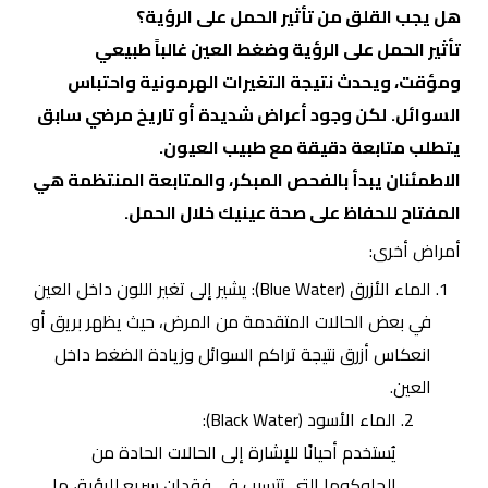
هل يجب القلق من تأثير الحمل على الرؤية؟
تأثير الحمل على الرؤية وضغط العين غالباً طبيعي
ومؤقت، ويحدث نتيجة التغيرات الهرمونية واحتباس
السوائل.
لكن وجود أعراض شديدة أو تاريخ مرضي سابق
يتطلب متابعة دقيقة مع طبيب العيون.
الاطمئنان يبدأ بالفحص المبكر، والمتابعة المنتظمة هي
المفتاح للحفاظ على صحة عينيك خلال الحمل.
أمراض أخرى:
الماء الأزرق (Blue Water): يشير إلى تغير اللون داخل العين
في بعض الحالات المتقدمة من المرض، حيث يظهر بريق أو
انعكاس أزرق نتيجة تراكم السوائل وزيادة الضغط داخل
العين.
الماء الأسود (Black Water):
يُستخدم أحيانًا للإشارة إلى الحالات الحادة من
الجلوكوما التي تتسبب في فقدان سريع للرؤية، ما