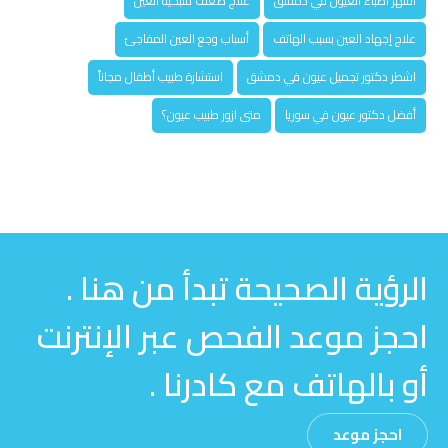
أشهر أطباء العيون في دمشق
علاج ضعف شبكية العين
علاج إجهاد العين بسبب الهاتف
أسباب وجع العين المفاجئ
اشطر دكتور تجميل عيون في دمشق
استشارة طبيب أطفال مجاناً
أفضل دكتور عيون في سوريا
متى ازور طبيب عيون؟
الرؤية الصحيحة تبدأ من هنا .
احجز موعد الفحص عبر الإنترنت
أو بالهاتف مع كادرنا .
احجز موعد