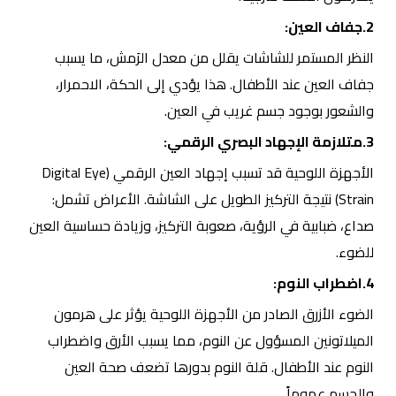
2.جفاف العين:
النظر المستمر للشاشات يقلل من معدل الرَمش، ما يسبب
جفاف العين عند الأطفال. هذا يؤدي إلى الحكة، الاحمرار،
والشعور بوجود جسم غريب في العين.
3.متلازمة الإجهاد البصري الرقمي:
الأجهزة اللوحية قد تسبب إجهاد العين الرقمي (Digital Eye
Strain) نتيجة التركيز الطويل على الشاشة. الأعراض تشمل:
صداع، ضبابية في الرؤية، صعوبة التركيز، وزيادة حساسية العين
للضوء.
4.اضطراب النوم:
الضوء الأزرق الصادر من الأجهزة اللوحية يؤثر على هرمون
الميلاتونين المسؤول عن النوم، مما يسبب الأرق واضطراب
النوم عند الأطفال. قلة النوم بدورها تضعف صحة العين
والجسم عموماً.