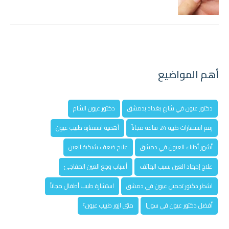
أهم المواضيع
دكتور عيون في شارع بغداد بدمشق
دكتور عيون الشام
رقم استشارات طبية 24 ساعة مجاناً
أهمية استشارة طبيب عيون
أشهر أطباء العيون في دمشق
علاج ضعف شبكية العين
علاج إجهاد العين بسبب الهاتف
أسباب وجع العين المفاجئ
اشطر دكتور تجميل عيون في دمشق
استشارة طبيب أطفال مجاناً
أفضل دكتور عيون في سوريا
متى ازور طبيب عيون؟