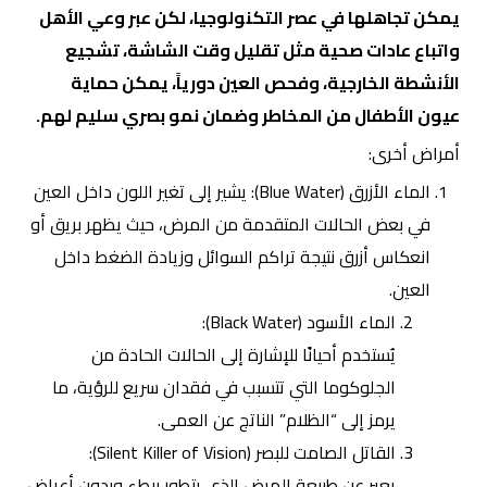
يمكن تجاهلها في عصر التكنولوجيا، لكن عبر وعي الأهل
واتباع عادات صحية مثل تقليل وقت الشاشة، تشجيع
الأنشطة الخارجية، وفحص العين دورياً، يمكن حماية
عيون الأطفال من المخاطر وضمان نمو بصري سليم لهم.
أمراض أخرى:
الماء الأزرق (Blue Water): يشير إلى تغير اللون داخل العين
في بعض الحالات المتقدمة من المرض، حيث يظهر بريق أو
انعكاس أزرق نتيجة تراكم السوائل وزيادة الضغط داخل
العين.
الماء الأسود (Black Water):
يُستخدم أحيانًا للإشارة إلى الحالات الحادة من
الجلوكوما التي تتسبب في فقدان سريع للرؤية، ما
يرمز إلى “الظلام” الناتج عن العمى.
القاتل الصامت للبصر
(Silent Killer of Vision):
يعبر عن طبيعة المرض الذي يتطور ببطء وبدون أعراض