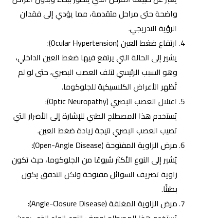
واضحة حتى مراحل متقدمة، مما يؤدي إلى فقدان
الرؤية التدريجي.
ارتفاع ضغط العين (Ocular Hypertension):
يشير إلى الحالة التي يرتفع فيها ضغط العين الداخلي،
وهو السبب الرئيسي لتلف العصب البصري، حتى لو لم
تُظهر الأعراض الكلاسيكية للجلوكوما.
اعتلال العصب البصري (Optic Neuropathy):
يُستخدم هذا المصطلح الطبي للإشارة إلى الأضرار التي
تصيب العصب البصري نتيجة زيادة ضغط العين.
مرض الزاوية المفتوحة (Open-Angle Disease):
يُشير إلى النوع الأكثر شيوعًا من الجلوكوما، حيث تكون
زاوية تصريف السوائل مفتوحة ولكن التدفق يكون
بطيئًا.
مرض الزاوية المغلقة (Angle-Closure Disease):