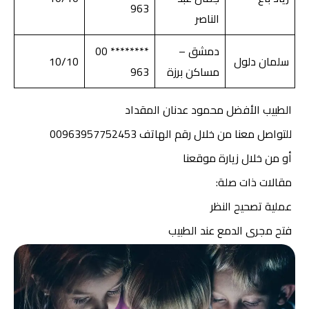
963
الناصر
دمشق –
******** 00
سلمان دلول
10/10
مساكن برزة
963
الطبيب الأفضل محمود عدنان المقداد
للتواصل
معنا
من خلال رقم الهاتف 00963957752453
أو من خلال زيارة موقعنا
مقالات ذات صلة:
عملية تصحيح النظر
فتح مجرى الدمع عند الطبيب