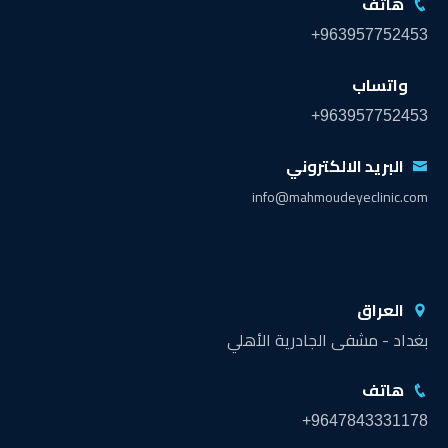
هاتف
+963957752453
واتساب
+963957752453
البريد الالكتروني
info@mahmoudeyeclinic.com
العراق
بغداد - مشفى الجادرية الأهلي
هاتف
+9647843331178