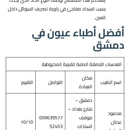
يُستخدم هذا المصطلح لوصف النوع الحاد الذي يحدث
بسبب انسداد مفاجئ في زاوية تصريف السوائل داخل
العين.
أفضل أطباء عيون في
دمشق
العدسات اللاصقة الصلبة للقرنية المخروطية
مكان
اسم الطبيب
التواصل
التقييم
العيادة
دمشق –
شارع بغداد –
محمود
موقف
009639577
عدنان
10/10
السادات
52453