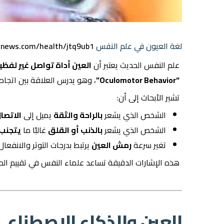
لغة العيون في علم النفس
news.com/health/jtq9ub1
علم النفس الحديث يعتبر أن
العين أداة تواصل غير لفظي
“Oculomotor Behavior”
، وهو يدرس العلاقة بين اتجاه 
تشير الأبحاث إلى أن:
الشخص الذي يشعر
بالراحة والثقة
يميل إلى
الاتصا
الشخص الذي يشعر
بالذنب أو القلق
غالبًا ما
يتجنب 
تغير سرعة
رمش العين
يرتبط بدرجات التوتر والانفعا
هذه الإشارات الدقيقة تساعد علماء النفس في تقييم الحال
العين والذكاء الاصطناعي