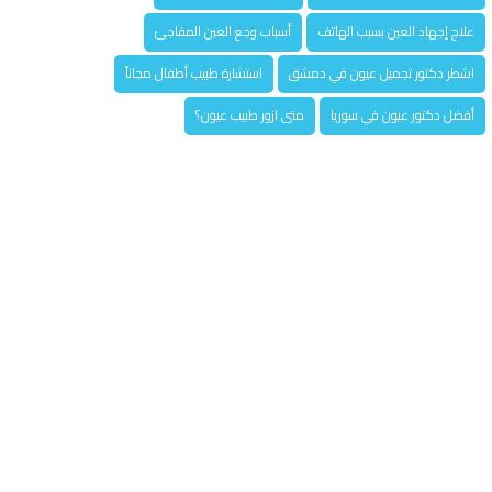
علاج إجهاد العين بسبب الهاتف
أسباب وجع العين المفاجئ
اشطر دكتور تجميل عيون في دمشق
استشارة طبيب أطفال مجاناً
أفضل دكتور عيون في سوريا
متى ازور طبيب عيون؟