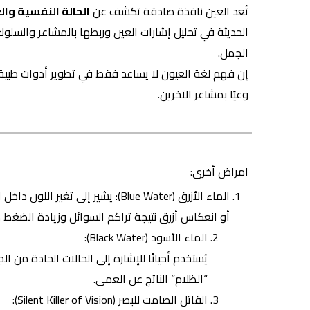
تُعد العين نافذة صادقة تكشف عن
الحالة النفسية وال
الحديثة في تحليل إشارات العين وربطها بالمشاعر والسلوك،
الجمل.
إن فهم لغة العيون لا يساعد فقط في تطوير أدوات طبية ون
وعيًا بمشاعر الآخرين.
امراض أخرى:
الماء الأزرق (Blue Water): يشير إ
أو انعكاس أزرق نتيجة تراكم السوائل وزيادة الضغط د
الماء الأسود (Black Water):
يُستخدم أحيانًا للإشارة إلى الحالات الحادة من 
“الظلام” الناتج عن العمى.
القاتل الصامت للبصر
(Silent Killer of Vision):