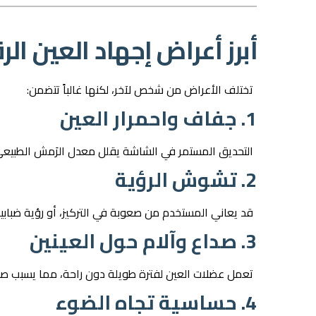
أبرز أعراض إجهاد العين ال
تختلف الأعراض من شخص لآخر، لكنها غالباً تتضمن:
1. جفاف واحمرار العين
التحديق المستمر في الشاشة يقلل معدل الرَمش الطبيعي بنسبة تصل إلى 50%، مما يؤدي 
2. تشوش الرؤية
قد يعاني المستخدم من صعوبة في التركيز، أو رؤية ضبابي
3. صداع وآلام حول العينين
تعمل عضلات العين لفترة طويلة دون راحة، مما يسبب صداعا
4. حساسية تجاه الضوء