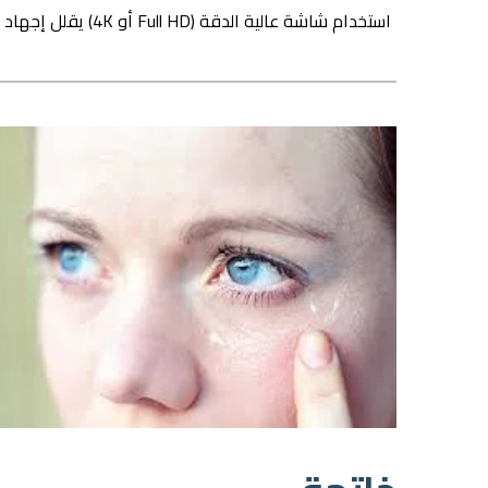
استخدام شاشة عالية الدقة (Full HD أو 4K) يقلل إجهاد العين لأن النصوص والصور تظهر بوضوح أكبر.