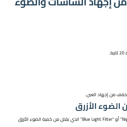
 من إجهاد الشاشات والضوء
ي تخفف من إجهاد العين.
تحتوي معظم الهواتف والحواسيب على وضع “Night Mode” أو “Blue Light Filter” الذي يقلل من كمية الضوء الأزرق