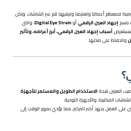
يومية؛ فمعظم أعمالنا وتعليمنا وترفيهنا تتم عبر الشاشات. ولكن
 باسم
إجهاد العين الرقمي
أو
Digital Eye Strain
، والتي
 سنستعرض
أسباب إجهاد العين الرقمي، أبرز أعراضه، وتأثير
ن
والحفاظ على صحتها.
ي؟
يب العينين نتيجة
الاستخدام الطويل والمستمر للأجهزة
شاشات المكتبية، والأجهزة اللوحية.
ين على العمل بجهد أكبر للتركيز، مما يؤدي بمرور الوقت إلى