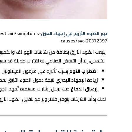
دور الضوء الأزرق في إجهاد العين
yestrain/symptoms-
causes/syc-20372397
ينبعث الضوء الأزرق بكثافة من شاشات الهواتف والكمبيوت
الشمس، إلا أن التعرض الصناعي له لفترات طويلة قد يسب
اضطراب النوم
بسبب تأثيره على هرمون الميلاتونين 
زيادة الإجهاد البصري
نتيجة دخول الضوء الأزرق بعم
إرهاق الدماغ
حيث يرسل إشارات مستمرة تُجهد الجها
لذلك بدأت الشركات بتوفير فلاتر وبرامج لتقليل الضوء الأزر