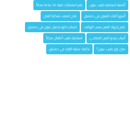
أهمية استشارة طبيب عيون
رقم استشارات طبية 24 ساعة مجاناً
أشهر أطباء العيون في دمشق
علاج ضعف شبكية العين
علاج إجهاد العين بسبب الهاتف
اشطر دكتور تجميل عيون في دمشق
أسباب وجع العين المفاجئ
استشارة طبيب أطفال مجاناً
متى ازور طبيب عيون؟
تكلفة عملية الليزك في دمشق