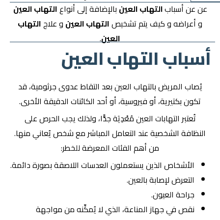
عن عن أسباب
التهاب العين
بالإضافة إلى أنواع
التهاب العين
و أعراضه و كيف يتم تشخيص
التهاب العين
و علاج
التهاب
العين
.
أسباب التهاب العين
يُصاب المريض بالتهاب العين بعد التقاط عدوى جرثومية، قد
تكون بكتيرية، أو فيروسية، أو أحد الكائنات الدقيقة الأخرى.
تُعتبر التهابات العين مُعْدِيَة جدًّا، ولذلك يجب الحرص على
النظافة الشخصية عند التعامل المباشر مع شخص يُعاني منها.
من أهم الفئات المعرضة للخطر:
الأشخاص الذين يستعملون العدسات اللاصقة بصورة دائمة.
التعرض لإصابة بالعين.
جراحة العيون.
نقص في جهاز المناعة، الذي لا يُمكِّنه من مواجهة