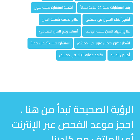
رقم استشارات طبية 24 ساعة مجاناً
أهمية استشارة طبيب عيون
أشهر أطباء العيون في دمشق
علاج ضعف شبكية العين
علاج إجهاد العين بسبب الهاتف
أسباب وجع العين المفاجئ
اشطر دكتور تجميل عيون في دمشق
استشارة طبيب أطفال مجاناً
أمراض القرنية
تكلفة عملية الليزك في دمشق
الرؤية الصحيحة تبدأ من هنا .
احجز موعد الفحص عبر الإنترنت
أو بالهاتف مع كادرنا .