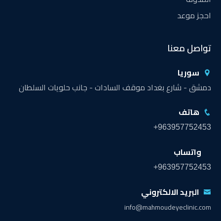
احجز موعد
تواصل معنا
سوريا
دمشق - شارع بغداد موقف السادات - جانب حلويات السلطان
هاتف
+963957752453
واتساب
+963957752453
البريد الالكتروني
info@mahmoudeyeclinic.com