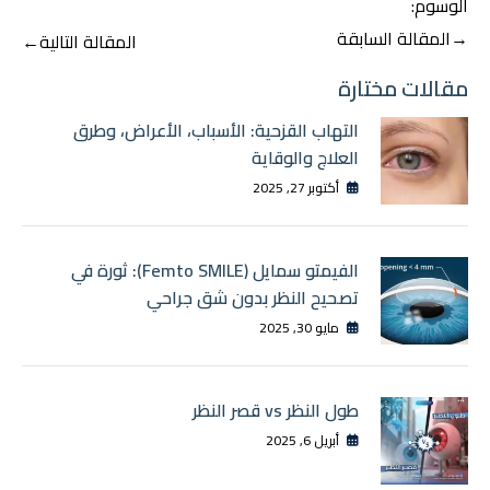
الوسوم:
تصفّح
→
المقالة السابقة
المقالة التالية
←
المقالات
مقالات مختارة
التهاب القزحية: الأسباب، الأعراض، وطرق
العلاج والوقاية
أكتوبر 27, 2025
الفيمتو سمايل (Femto SMILE): ثورة في
تصحيح النظر بدون شق جراحي
مايو 30, 2025
طول النظر vs قصر النظر
أبريل 6, 2025