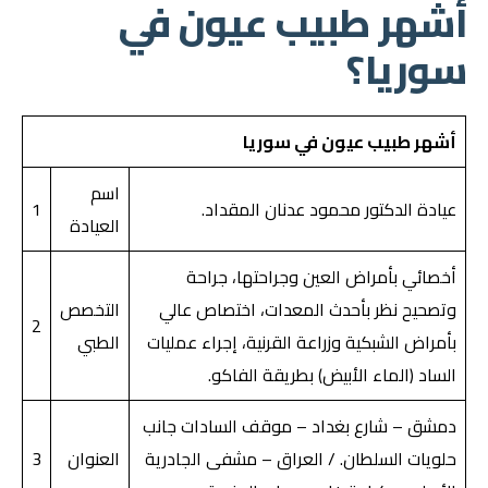
أشهر طبيب عيون في
سوريا؟
أشهر طبيب عيون في سوريا
اسم
عيادة الدكتور محمود عدنان المقداد.
1
العيادة
أخصائي بأمراض العين وجراحتها، جراحة
وتصحيح نظر بأحدث المعدات، اختصاص عالي
التخصص
2
بأمراض الشبكية وزراعة القرنية، إجراء عمليات
الطبي
الساد (الماء الأبيض) بطريقة الفاكو.
دمشق – شارع بغداد – موقف السادات جانب
حلويات السلطان. / العراق – مشفى الجادرية
العنوان
3