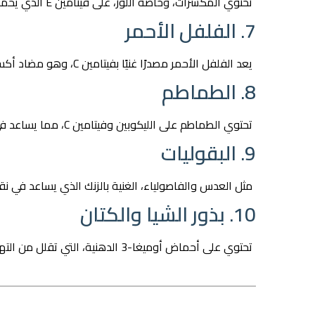
تحتوي المكسرات، وخاصة اللوز، على فيتامين E الذي يحمي العين من الأكسدة ويقلل من مخاطر التنكس البقعي.
7. الفلفل الأحمر
يعد الفلفل الأحمر مصدرًا غنيًا بفيتامين C، وهو مضاد أكسدة قوي يحمي الأوعية الدموية في العين.
8. الطماطم
تحتوي الطماطم على الليكوبين وفيتامين C، مما يساعد في تقليل خطر الإصابة بأمراض العين المرتبطة بالتقدم في العمر.
9. البقوليات
مثل العدس والفاصولياء، الغنية بالزنك الذي يساعد في نقل فيتامين A إلى الشبكية وتعزيز
10. بذور الشيا والكتان
تحتوي على أحماض أوميغا-3 الدهنية، التي تقلل من التهاب العين وتحافظ على ترطيبها.