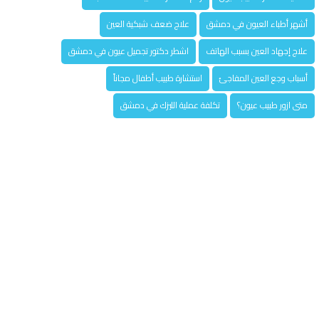
أشهر أطباء العيون في دمشق
علاج ضعف شبكية العين
علاج إجهاد العين بسبب الهاتف
اشطر دكتور تجميل عيون في دمشق
أسباب وجع العين المفاجئ
استشارة طبيب أطفال مجاناً
متى ازور طبيب عيون؟
تكلفة عملية الليزك في دمشق