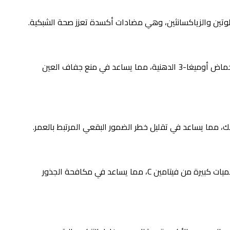
لوتين والزياكسانثين، وهي مضادات أكسدة تعزز صحة الشبكية.
مثل السلمون، التونة، والسردين، والتي تعد مصدرًا غنيًا بأحماض أوميغا-3 الدهنية، مما يساعد في منع جفاف العين
زنك، مما يساعد في تقليل خطر الضمور البقعي المرتبط بالعمر.
مثل البرتقال، الليمون، والجريب فروت، التي تحتوي على كميات كبيرة من فيتامين C، مما يساعد في مكافحة الجذور