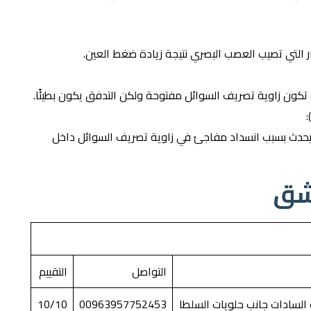
ر التي تصيب العصب البصري نتيجة زيادة ضغط العين.
يث تكون زاوية تصريف السوائل مفتوحة ولكن التدفق يكون بطيئًا.
يحدث بسبب انسداد مفاجئ في زاوية تصريف السوائل داخل
شق
التواصل
التقييم
لسادات جانب حلويات السلطا
00963957752453
10/10