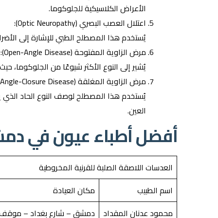
الأعراض الكلاسيكية للجلوكوما.
اعتلال العصب البصري (Optic Neuropathy):
يُستخدم هذا المصطلح الطبي للإشارة إلى الأضرا
مرض الزاوية المفتوحة (Open-Angle Disease):
يُشير إلى النوع الأكثر شيوعًا من الجلوكوما، ح
مرض الزاوية المغلقة (Angle-Closure Disease):
يُستخدم هذا المصطلح لوصف النوع الحاد الذي 
العين.
أفضل أطباء عيون في دم
العدسات اللاصقة الصلبة للقرنية المخروطية
اسم الطبيب
مكان العيادة
محمود عدنان المقداد
دمشق – شارع بغداد – موقف ا