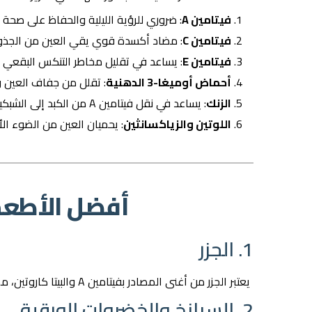
فيتامين A
: ضروري للرؤية الليلية والحفاظ على صحة ا
فيتامين C
: مضاد أكسدة قوي يقي العين من الجذور 
فيتامين E
: يساعد في تقليل مخاطر التنكس البقعي ال
أحماض أوميغا-3 الدهنية
: تقلل من جفاف العين و
الزنك
: يساعد في نقل فيتامين A من الكبد إلى الشبكية.
اللوتين والزياكسانثين
: يحميان العين من الضوء الأز
أفضل الأطعم
1. الجزر
يعتبر الجزر من أغنى المصادر بفيتامين A والبيتا كاروتين، مما يجعله من الأطعمة الأساسية للحفاظ على صحة العين.
2. السبانخ والخضروات الورقية