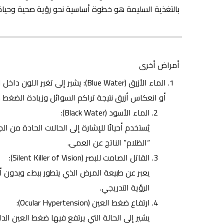
بالتغذية السليمة هو خطوة أساسية نحو رؤية صحية وحيا
أمراض أخرى
الماء الأزرق (Blue Water): يشير إ
أو انعكاس أزرق نتيجة تراكم السوائل وزيادة الضغط د
الماء الأسود (Black Water):
يُستخدم أحيانًا للإشارة إلى الحالات الحادة من 
“الظلام” الناتج عن العمى.
القاتل الصامت للبصر (Silent Killer of Vision):
يعبر عن طبيعة المرض الذي يتطور ببطء وبدون
الرؤية التدريجي.
ارتفاع ضغط العين (Ocular Hypertension):
يشير إلى الحالة التي يرتفع فيها ضغط العين الد