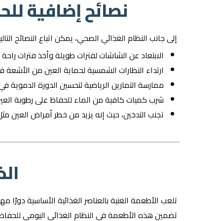
نصائح إضافية للح
إلى جانب النظام الغذائي الصحي
، يمكن اتباع النصائح التا
الابتعاد عن الشاشات لفترات طويلة وأخذ فترات راحة ل
ارتداء النظارات الشمسية لحماية العين من الأشعة ف
ممارسة التمارين الرياضية لتحسين الدورة الدموية في
شرب كميات كافية من الماء للحفاظ على رطوبة العين
تجنب التدخين، حيث إنه يزيد من خطر أمراض العين مث
الخ
تلعب الأطعمة الغنية بالعناصر الغذائية الأساسية دورًا م
تضمين هذه الأطعمة في النظام الغذائي اليومي للحفاظ 