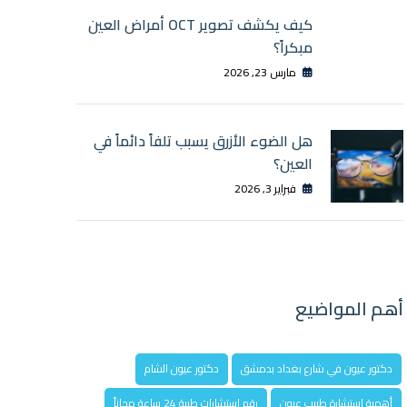
كيف يكشف تصوير OCT أمراض العين
مبكراً؟
مارس 23, 2026
هل الضوء الأزرق يسبب تلفاً دائماً في
العين؟
فبراير 3, 2026
أهم المواضيع
دكتور عيون في شارع بغداد بدمشق
دكتور عيون الشام
أهمية استشارة طبيب عيون
رقم استشارات طبية 24 ساعة مجاناً