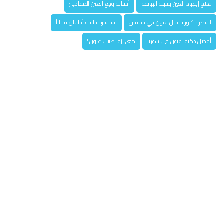
علاج إجهاد العين بسبب الهاتف
أسباب وجع العين المفاجئ
اشطر دكتور تجميل عيون في دمشق
استشارة طبيب أطفال مجاناً
أفضل دكتور عيون في سوريا
متى ازور طبيب عيون؟