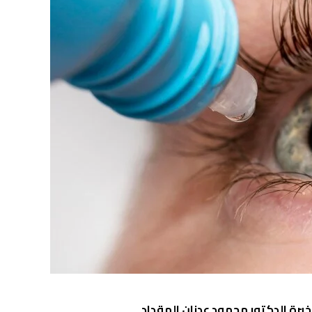
برة الدكتور
محمود عدنان المقداد