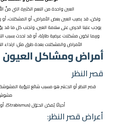
العين واحدة من النعم الكثيرة التي منَّ ال
ولكن، قد يصيب العين بعض الأمراض، أو المشكلات، أو ربما 
يوجب علينا الحرص على سلامة العين، وتجنب كل ما قد يؤ
وربما تكون مشكلات عرضية طارئة، أو قد تحدث بسبب الت
الأمراض والمشكلات بعدة طرق مثل: ارتداء النظا
أمراض ومشاكل العيون
قصر النظر
قصر النظر أو الحـَسَر هو مسبب شائع للرؤية المشوشة
مشوش و
أحيانًا يُمكن الحـَوَل (Strabismus)، أو تقليص العينين بهدف رؤية الأشياء بوضوح.
أعراض قصر النظر: