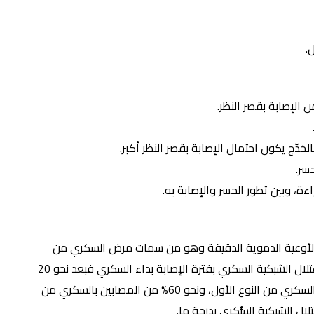
.
دّج يكون احتمال الإصابة بقصر النظر أكبر.
سر.
ة، وبين تطور الحسر والإصابة به.
 الأوعية الدموية الدقيقة وهو من سمات مرض السكري من
النمطين الأول والثاني على حد سواء، حيث يرتبط انتشار اعتلال الشبكية السكري بفترة الإصابة بداء السكري فبعد نحو 20
عامًا من الإصابة بالسكري، نجد أن كل المصابين تقريبًا بالسكري من النوع الأول، ونحو 60% من المصابين بالسكري من
تلال الشبكية السُّكري بدرجة ما.