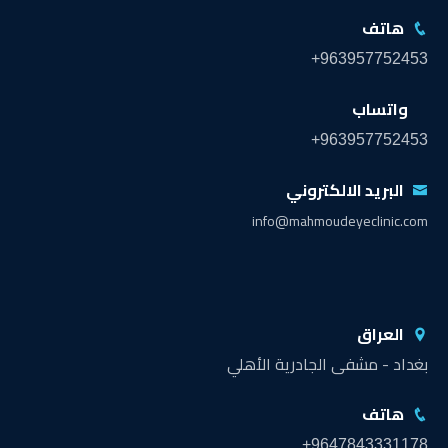
هاتف
+963957752453
واتساب
+963957752453
البريد الالكتروني
info@mahmoudeyeclinic.com
العراق
بغداد - مشفى الجادرية الأهلي
هاتف
+9647843331178